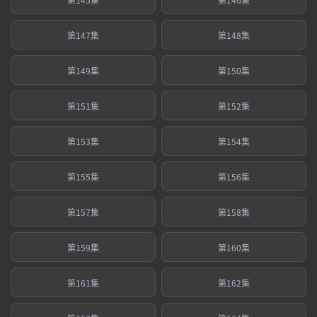
第147集
第148集
第149集
第150集
第151集
第152集
第153集
第154集
第155集
第156集
第157集
第158集
第159集
第160集
第161集
第162集