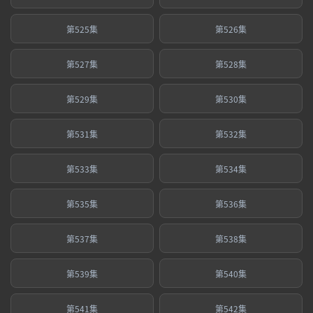
第525集
第526集
第527集
第528集
第529集
第530集
第531集
第532集
第533集
第534集
第535集
第536集
第537集
第538集
第539集
第540集
第541集
第542集