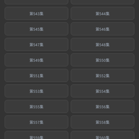
第543集
第544集
第545集
第546集
第547集
第548集
第549集
第550集
第551集
第552集
第553集
第554集
第555集
第556集
第557集
第558集
第559集
第560集