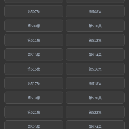
第507集
第508集
第509集
第510集
第511集
第512集
第513集
第514集
第515集
第516集
第517集
第518集
第519集
第520集
第521集
第522集
第523集
第524集