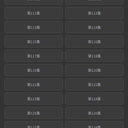
第111集
第112集
第113集
第114集
第115集
第116集
第117集
第118集
第119集
第120集
第121集
第122集
第123集
第124集
第125集
第126集
第127集
第128集