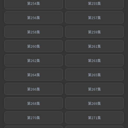
第254集
第255集
第256集
第257集
第258集
第259集
第260集
第261集
第262集
第263集
第264集
第265集
第266集
第267集
第268集
第269集
第270集
第271集