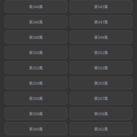
第344集
第345集
第346集
第347集
第348集
第349集
第350集
第351集
第352集
第353集
第354集
第355集
第356集
第357集
第358集
第359集
第360集
第361集