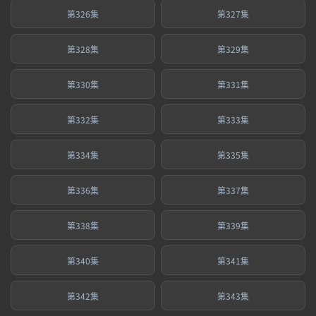
第326集
第327集
第328集
第329集
第330集
第331集
第332集
第333集
第334集
第335集
第336集
第337集
第338集
第339集
第340集
第341集
第342集
第343集