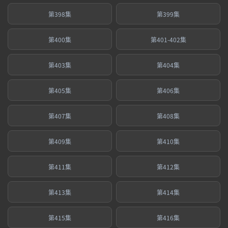
第398集
第399集
第400集
第401-402集
第403集
第404集
第405集
第406集
第407集
第408集
第409集
第410集
第411集
第412集
第413集
第414集
第415集
第416集