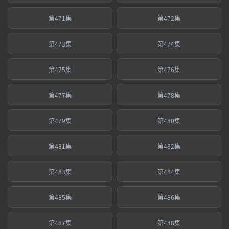
第471集
第472集
第473集
第474集
第475集
第476集
第477集
第478集
第479集
第480集
第481集
第482集
第483集
第484集
第485集
第486集
第487集
第488集