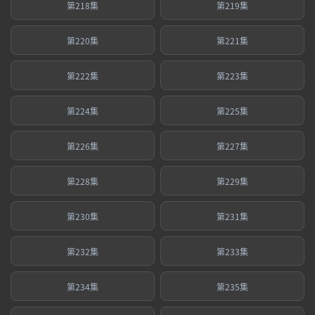
第218集
第219集
第220集
第221集
第222集
第223集
第224集
第225集
第226集
第227集
第228集
第229集
第230集
第231集
第232集
第233集
第234集
第235集