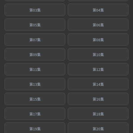
第03集
第04集
第05集
第06集
第07集
第08集
第09集
第10集
第11集
第12集
第13集
第14集
第15集
第16集
第17集
第18集
第19集
第20集