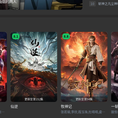
第九季
10
斩神之凡尘神
8.1
8.8
更新至第152集
更新至第94集
仙逆
牧神记
一
赵乾景,谢莹,宋国庆,黄进则,张若瑜
张若瑜,李欣,程玉珠,杜晴晴,虞晓旭,于凯隆,高嗣航,张恒,王宇航,刘宇轩,唐昊
鍐呰