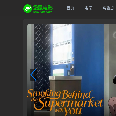
首页
电影
电视剧
动
漫
大
全
-
最
新
热
门
动
漫
在