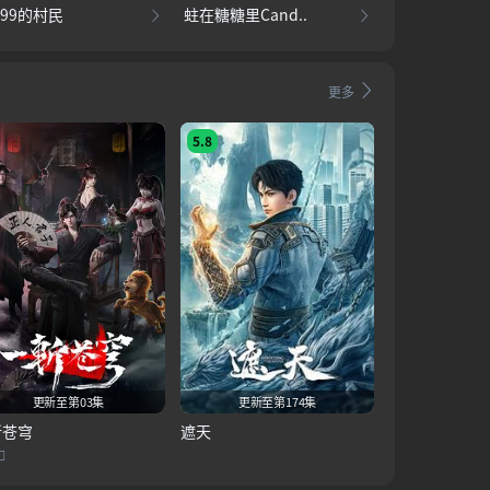
999的村民
蛀在糖糖里Cand..
更多
5.8
更新至第03集
更新至第174集
斩苍穹
遮天
