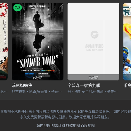
7.2
已完结
已完结
暗影蜘蛛侠
辛普森一家第九季
乐
玛雅·厄斯金,田川洋行,丘增,达伦·巴内特,武井乔治,布兰达·宋
尼古拉斯·凯奇,安德鲁·卡德威尔,李丽君,布莱丹·格里森,杰克·休斯顿,拉蒙尼·莫里斯,亚伯拉罕·波波拉,约翰·帕特里克·乔丹,惠特尼·赖斯,克雷格·亨宁森,休·B·赫鲁伯,凯伦·罗德里格斯,阿尔伯特·马拉弗隆特,Brooke McCormick,乔治·托德·麦克拉克伦,埃克桑德里亚·皮茨,斯科特·麦克阿瑟,卢卡斯·哈斯,阿曼达·舒尔,埃米·阿奎诺
丹·卡斯泰兰尼塔,朱莉·卡夫娜,南茜·卡特莱特,雅德丽·史密斯,汉克·阿扎利亚,哈里·谢尔,潘蜜拉·海登,露西·泰勒,麦琪·罗丝威尔,特蕾丝·麦克尼尔,玛
鼠影视不承担任何由于内容的合法性及健康性所引起的争议和法律责任。 如内容侵
永久免费更新最新电影与剧集，欢迎大家使用并推荐朋友。
站内地图
RSS订阅
谷歌地图
百度地图