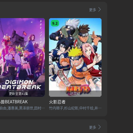
更多
9.2
更新至第41集
已完结
兽BEATBREAK
火影忍者
入野自由,潘惠美,黑泽朋世,田村睦心,关根有咲,久野美咲,阿座上洋平,滨野大辉,中井和哉
竹内顺子,杉山纪彰,中村千绘,井上和彦,关俊彦,松本和香子,大塚芳忠,胜生真沙子,柴田秀胜,森久保祥太郎,伊藤健太郎,柚木凉香,小杉十郎太,增川洋一,远
更多