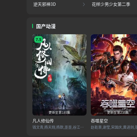
逆天邪神3D
花样少男少女第二季
国产动漫
7.5
更新至第185集
更新至第235集
凡人修仙传
吞噬星空
钱文青,杨天翔,杨默,歪歪,谷江山,乔诗语,佟心竹