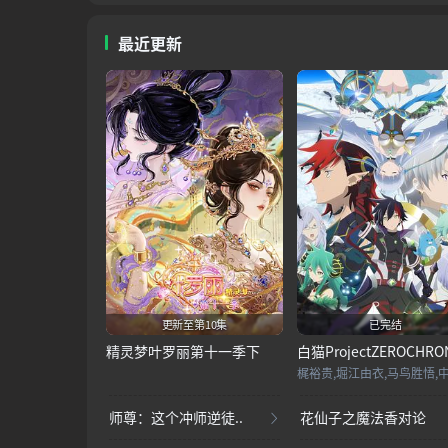
最近更新
更新至第10集
已完结
精灵梦叶罗丽第十一季下
师尊：这个冲师逆徒..
花仙子之魔法香对论