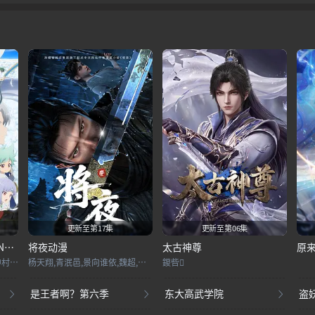
更新至第17集
更新至第06集
白猫ProjectZEROCHRON1CLE
将夜动漫
太古神尊
原
梶裕贵,堀江由衣,马鸟胜悟,中村知世,岩端卓也,松井谦典,三浦胜之,渚兔奈,宫崎敦吉,高梨谦吾,赤城进,饭冢昭三
杨天翔,青泯邑,景向谁依,魏超,贺文潇
鍐呰
是王者啊？第六季
东大高武学院
盗