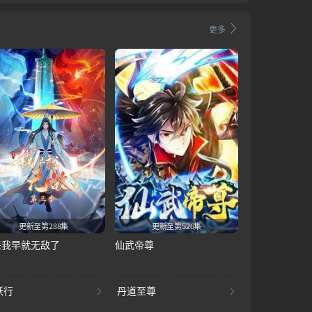
更多
更新至第288集
更新至第526集
来我早就无敌了
仙武帝尊
妖行
丹道至尊