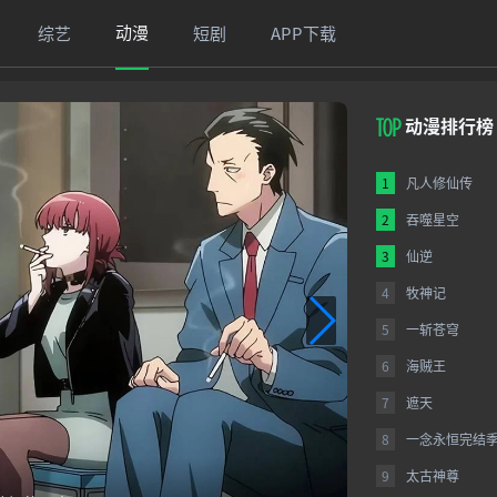
动漫
综艺
短剧
APP下载
动漫排行榜
1
凡人修仙传
2
吞噬星空
3
仙逆
4
牧神记
5
一斩苍穹
6
海贼王
7
遮天
8
​一念永恒完结季
9
太古神尊