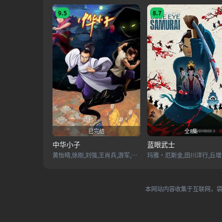
9.5
8.7
已完结
全8集
中华小子
蓝眼武士
黄怡晴,徐刚,刘强,王肖兵,游军,王衡,王勇,李敏妍
本网站内容收集于互联网，袋