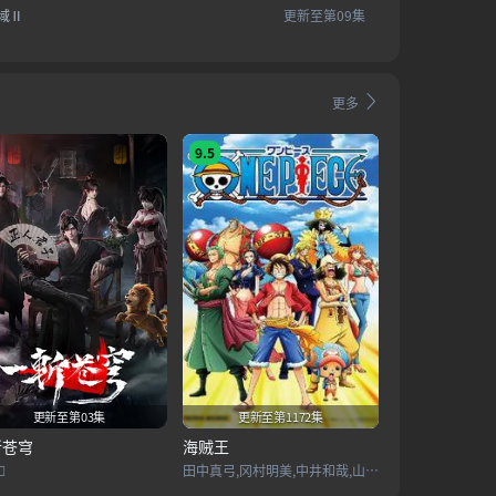
域Ⅱ
更新至第09集
更多
9.5
更新至第03集
更新至第1172集
斩苍穹
海贼王

田中真弓,冈村明美,中井和哉,山口胜平,平田广明,大谷育江,山口由里子,矢尾一树,长岛雄一,池田秀一,古川登志夫,古谷彻,大塚周夫,津嘉山正种,草尾毅,大场真人,宝龟克寿,园部启一,柴田秀胜,中博史,阪口大助,竹内顺子,千叶繁,三石琴乃,挂川裕彦,堀秀行,田中秀幸,大友龙三郎,有本钦隆,大塚明夫,玄田哲章,小山茉美,土井美加,野田顺子,渡边美佐,野上尤加奈,林原惠美,水树奈奈,园崎未惠,西原久美子