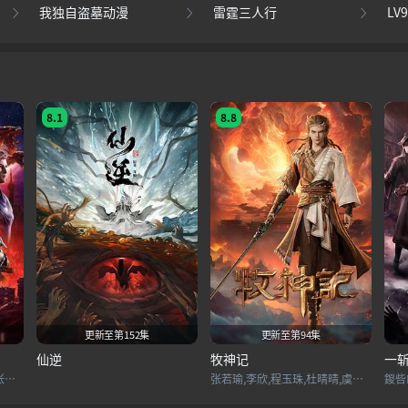
我独自盗墓动漫
雷霆三人行
LV
8.1
8.8
更新至第152集
更新至第94集
仙逆
牧神记
一
赵乾景,谢莹,宋国庆,黄进则,张若瑜
张若瑜,李欣,程玉珠,杜晴晴,虞晓旭,于凯隆,高嗣航,张恒,王宇航,刘宇轩,唐昊
鍐呰