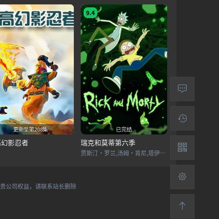
9.4
更新至第208集
已完结
高幻影忍者
瑞克和莫蒂第六季
贾斯汀·罗兰,汤姆·肯尼,塔伊加·维迪提,克里斯·帕内尔,山姆·尼尔,保罗·吉亚玛提,凯瑟琳·特纳,马修·布罗德里克,利亚姆·坎宁安,斯宾瑟·格拉默,萨拉·乔克
犯贵公司权益，请联系站长删除