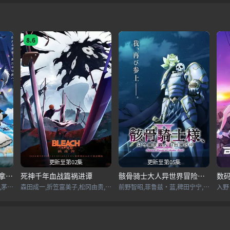
8.6
更新至第02集
更新至第05集
无职转生3到了异世界就拿出真本事
死神千年血战篇祸进谭
骸骨骑士大人异世界冒险中Ⅱ
数码
内山夕实,杉田智和,小原好美,茅野爱衣,金元寿子,Lynn,会泽纱弥,高田忧希,鹤冈聪,逢坂良太,田中理惠,诸星堇,上田丽奈,兴津和幸,若山诗音,小山力也
森田成一,折笠富美子,松冈由贵,安元洋贵,杉山纪彰,高木涉,伊藤健太郎,三木真一郎,雪野五月,大塚明夫,桑岛法子,樫井笙人,小野坂昌也,置鲇龙太郎,杉田智和,朴璐美,立木文彦,石川英郎,速水奖,高木礼子,长嶝高士,石冢小夜里,稻田彻,诹访部顺一,清都亚里沙,丰口惠美,市来光弘,菅生隆之,梅原裕一郎,武内骏辅,小山刚志
前野智昭,菲鲁兹·蓝,稗田宁宁,富田美忧,关俊彦,小野贤章,上田瞳,诹访部顺一,赤羽根健治,四宫豪,江口拓也,大久保瑠美,鸟海浩辅,皆口裕子,竹内良太,大西沙织,山根绮,逢田梨香子,河西健吾,白石稔,石田彰