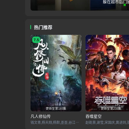
线
瑞克和莫蒂
观
看
热门推荐
7.5
更新至第185集
更新至第235集
凡人修仙传
吞噬星空
钱文青,杨天翔,杨默,歪歪,谷江山,乔诗语,佟心竹