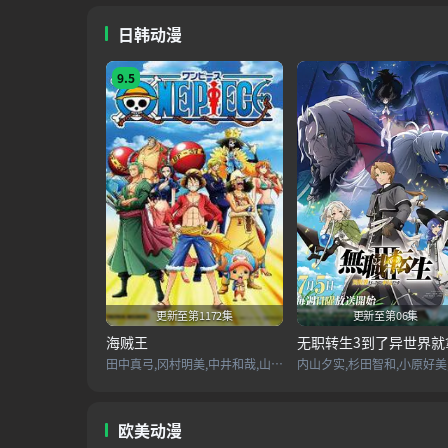
日韩动漫
9.5
更新至第1172集
更新至第06集
海贼王
田中真弓,冈村明美,中井和哉,山口胜平,平田广明,大谷育江,山口由里子,矢尾一树,长岛雄一,池田秀一,古川登志夫,古谷彻,大塚周夫,津嘉山正种,草尾毅,大场真人,宝龟克寿,园部启一,柴田秀胜,中博史,阪口大助,竹内顺子,千叶繁,三石琴乃,挂川裕彦,堀秀行,田中秀幸,大友龙三郎,有本钦隆,大塚明夫,玄田哲章,小山茉美,土井美加,野田顺子,渡边美佐,野上尤加奈,林原惠美,水树奈奈,园崎未惠,西原久美子
欧美动漫