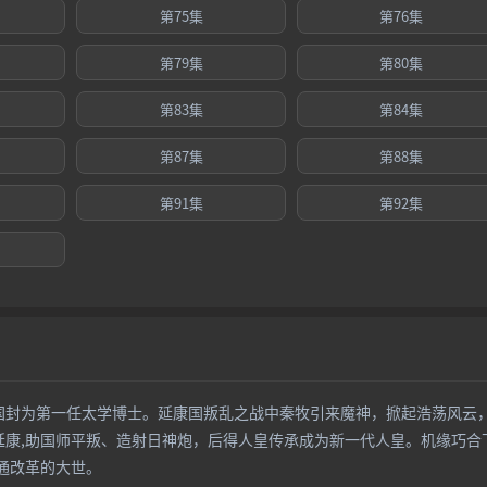
第75集
第76集
第79集
第80集
第83集
第84集
第87集
第88集
第91集
第92集
封为第一任太学博士。延康国叛乱之战中秦牧引来魔神，掀起浩荡风云
延康,助国师平叛、造射日神炮，后得人皇传承成为新一代人皇。机缘巧合
通改革的大世。