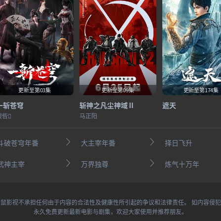
更新至第03集
更新至第09集
更新至第174集
一斩苍穹
斩神之凡尘神域Ⅱ
遮天
鍐呰
马正阳
斗破苍穹年番
大主宰年番
择日飞升
武神主宰
万界独尊
炼气十万年
鼠影视不承担任何由于内容的合法性及健康性所引起的争议和法律责任。 如内容侵
永久免费更新最新电影与剧集，欢迎大家使用并推荐朋友。