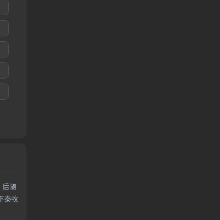
，后随
下秦牧