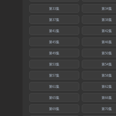
第33集
第34集
第37集
第38集
第41集
第42集
第45集
第46集
第49集
第50集
第53集
第54集
第57集
第58集
第61集
第62集
第65集
第66集
第69集
第70集