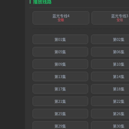
播放线路
蓝光专线4
蓝光专线3
受限
受限
第01集
第02集
第05集
第06集
第09集
第10集
第13集
第14集
第17集
第18集
第21集
第22集
第25集
第26集
第29集
第30集