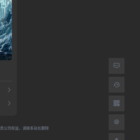
犯贵公司权益，请联系站长删除