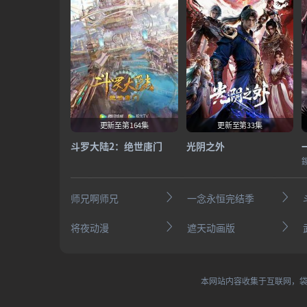
更新至第164集
更新至第33集
斗罗大陆2：绝世唐门
光阴之外
师兄啊师兄
​一念永恒完结季​
将夜动漫
遮天动画版
本网站内容收集于互联网，袋