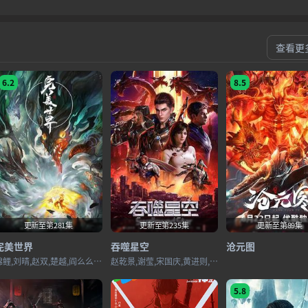
查看更
6.2
8.5
更新至第281集
更新至第235集
更新至第89集
完美世界
吞噬星空
沧元图
锦鲤,刘晴,赵双,楚越,阎么么,宣晓鸣
赵乾景,谢莹,宋国庆,黄进则,张若瑜
5.8