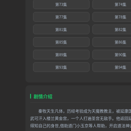
第73集
第74集
第77集
第78集
第81集
第82集
第85集
第86集
第89集
第90集
第93集
第94集
剧情介绍
秦牧天生凡体，历经考验成为天魔教教主，被延康国
武可汗入楼兰黄金宫，一个人打遍圣宫无敌手。他返回
得知自己的身世,借助道门小玉京等人帮助，开启道法神