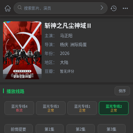
斩神之凡尘神域Ⅱ
主演：
马正阳
导演：
杨庆
洲际捣蛋
年份：
2026
地区：
大陆
豆瓣：
暂无评分
更新至第09集
播放线路
倒序
蓝光专线4
蓝光专线3
蓝光专线1
蓝光专线2
断流
正常
正常
正常
前情提要
第1集
第2集
第3集