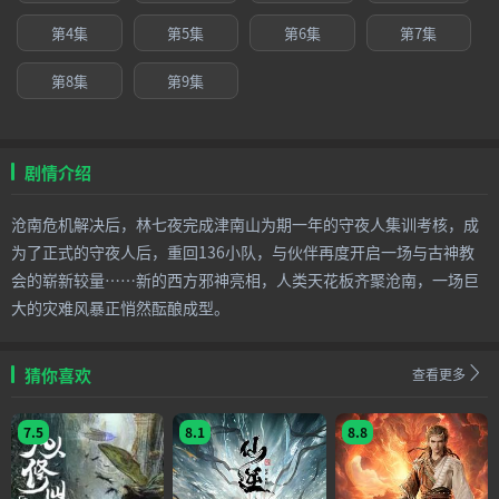
第4集
第5集
第6集
第7集
第8集
第9集
剧情介绍
沧南危机解决后，林七夜完成津南山为期一年的守夜人集训考核，成
为了正式的守夜人后，重回136小队，与伙伴再度开启一场与古神教
会的崭新较量……新的西方邪神亮相，人类天花板齐聚沧南，一场巨
大的灾难风暴正悄然酝酿成型。
猜你喜欢
查看更多
7.5
8.1
8.8