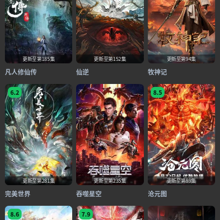
更新至第185集
更新至第152集
更新至第94集
凡人修仙传
仙逆
牧神记
6.2
8.5
更新至第281集
更新至第235集
更新至第89集
完美世界
吞噬星空
沧元图
8.6
7.9