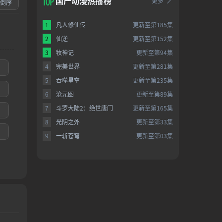
国产动漫热播榜
更多
倒序
1
凡人修仙传
更新至第185集
2
仙逆
更新至第152集
3
牧神记
更新至第94集
4
完美世界
更新至第281集
5
吞噬星空
更新至第235集
6
沧元图
更新至第89集
7
斗罗大陆2：绝世唐门
更新至第165集
8
光阴之外
更新至第33集
9
一斩苍穹
更新至第03集