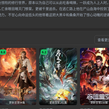
处惊险的修行世界，原本以为自己可以从此吃香喝辣，一跃成为人上人时
人亡亲眼目睹灭门惨案，更被千里追杀。在逃亡路上他在尸山血海中捡到
动力，不甘心向命运低头的他带着这把大黑伞和桑桑开始了惊心动魄的逆
查看更
8.8
6.2
更新至第94集
更新至第281集
更新至第235集