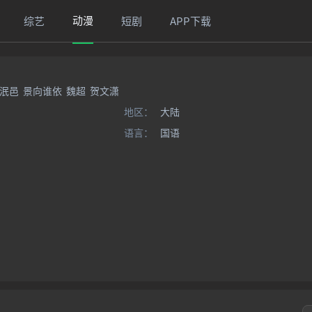
动漫
综艺
短剧
APP下载
泯邑
景向谁依
魏超
贺文潇
地区：
大陆
语言：
国语