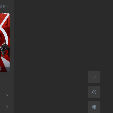
赵乾景,谢莹,宋国庆,黄进则,张若瑜