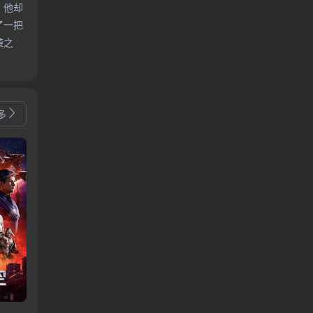
，他却
了一把
袭之
多