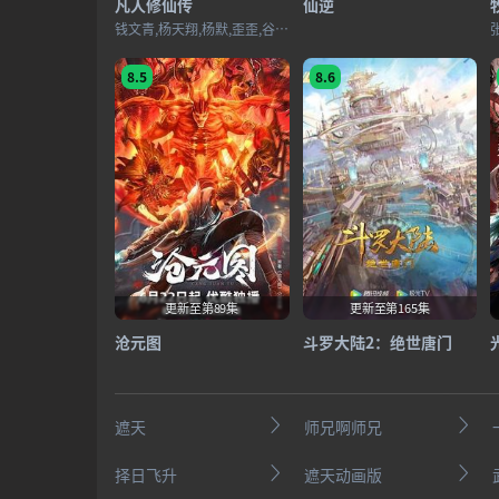
凡人修仙传
仙逆
钱文青,杨天翔,杨默,歪歪,谷江山,乔诗语,佟心竹
8.5
8.6
更新至第89集
更新至第165集
沧元图
斗罗大陆2：绝世唐门
遮天
师兄啊师兄
择日飞升
遮天动画版