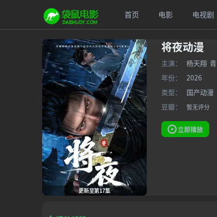
首页
电影
电视剧
将夜动漫
主演：
杨天翔
青
年份：
2026
类型：
国产动漫
豆瓣：
暂无评分
立即播放
更新至第17集