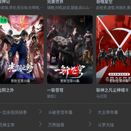
牧神记
完美世界
吞噬星空
张若瑜,李欣,程玉珠,杜晴晴,虞晓旭,于凯隆,高嗣航,张恒,王宇航,刘宇轩,唐昊
锦鲤,刘晴,赵双,楚越,阎么么,宣晓鸣
7.9
更新至第33集
更新至第03集
更新至第09集
光阴之外
一斩苍穹
斩神之凡尘神域Ⅱ
鍐呰
马正阳
​一念永恒完结季​
斗破苍穹年番
大主宰年番
武神主宰
万界独尊
斗罗大陆