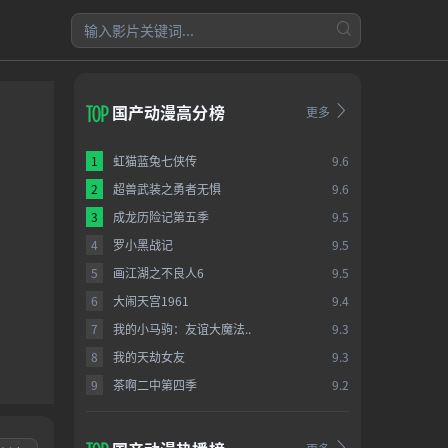
国产动漫高分榜
更多
1
虹猫蓝兔七侠传
9.6
2
超兽武装之勇者无惧
9.6
3
成龙历险记第五季
9.5
4
罗小黑战记
9.5
5
画江湖之不良人6
9.5
6
大闹天宫1961
9.4
7
我的小马驹：友谊大魔法..
9.3
8
我的天劫女友
9.3
9
茶啊二中第四季
9.2