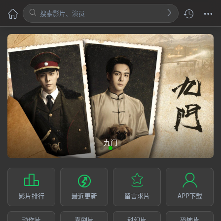
袋
鼠
影
视
-
最
新
电
宇宙年糕店
影、
电
视
影片排行
最近更新
留言求片
APP下载
剧、
动作片
喜剧片
科幻片
恐怖片