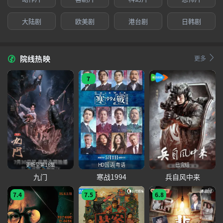
动
漫、
大陆剧
欧美剧
港台剧
日韩剧
综
艺
院线热映
更多
在
线
7
观
看
更新至第16集
HD国语|粤语
已完结
九门
寒战1994
兵自风中来
7.4
7.5
6.8