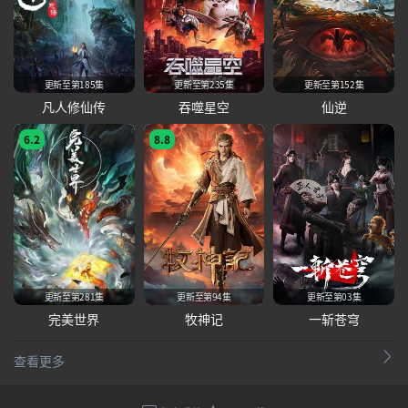
更新至第185集
更新至第235集
更新至第152集
凡人修仙传
吞噬星空
仙逆
6.2
8.8
更新至第281集
更新至第94集
更新至第03集
完美世界
牧神记
一斩苍穹
查看更多