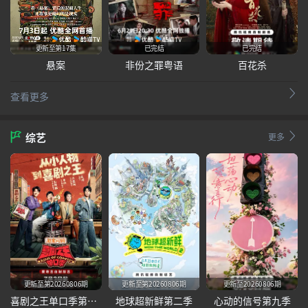
更新至第17集
已完结
已完结
悬案
非份之罪粤语
百花杀
查看更多
综艺
更多
更新至第20260806期
更新至第20260806期
更新至20260806期
喜剧之王单口季第三季
地球超新鲜第二季
心动的信号第九季