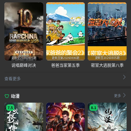
更新至20260805期
更新至第20260806期
更新至20260805期
说唱巅峰对决
爸爸当家第五季
密室大逃脱第八季
查看更多
动漫
更多
7.5
8.1