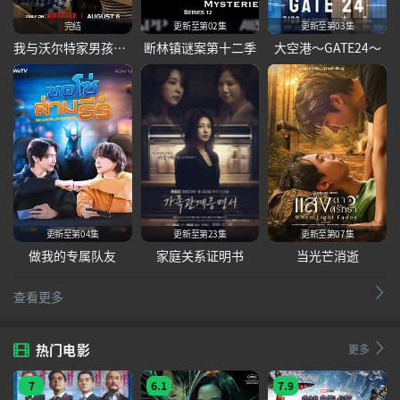
完结
更新至第02集
更新至第03集
我与沃尔特家男孩的生活第三季
断林镇谜案第十二季
大空港～GATE24～
更新至第04集
更新至第23集
更新至第07集
做我的专属队友
家庭关系证明书
当光芒消逝
查看更多
热门电影
更多
7
6.1
7.9