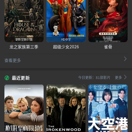
更新至第07集
HD中字
已完结
龙之家族第三季
超级少女2026
雀骨
查看更多
最近更新
今日更新：81部影片
更多