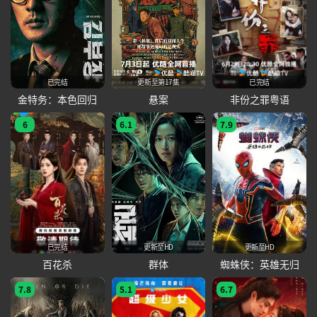
已完结
更新至第17集
已完结
金特务：本色回归
悬案
非份之罪粤语
6
6.1
7.9
已完结
更新至HD
更新至HD
百花杀
群体
蜘蛛侠：英雄无归
7.8
5.1
6.7