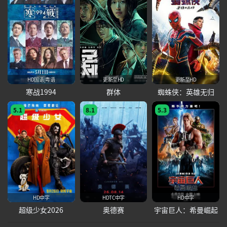
HD国语|粤语
更新至HD
更新至HD
寒战1994
群体
蜘蛛侠：英雄无归
5.1
8.1
5.3
HD中字
HDTC中字
HD中字
超级少女2026
奥德赛
宇宙巨人：希曼崛起