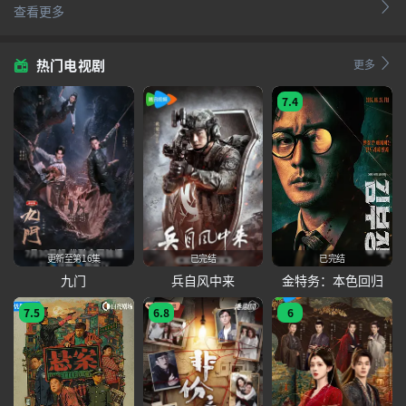
查看更多
热门电视剧
更多
7.4
更新至第16集
已完结
已完结
九门
兵自风中来
金特务：本色回归
7.5
6.8
6