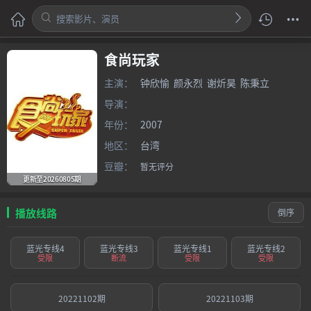
食尚玩家
主演：
钟欣愉
颜永烈
谢炘昊
陈秉立
导演：
年份：
2007
地区：
台湾
豆瓣：
暂无评分
更新至20260805期
播放线路
倒序
蓝光专线4
蓝光专线3
蓝光专线1
蓝光专线2
受限
断流
受限
受限
20221102期
20221103期