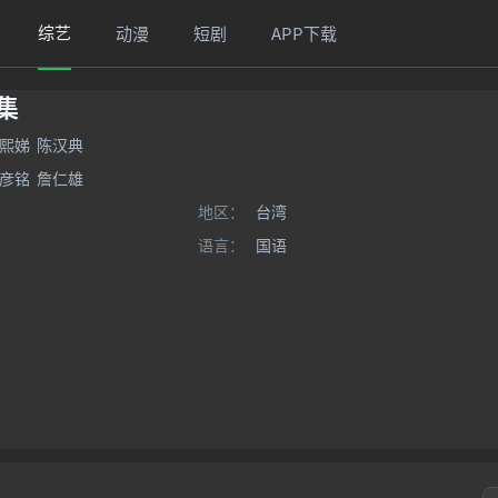
综艺
动漫
短剧
APP下载
集
熙娣
陈汉典
彦铭
詹仁雄
地区：
台湾
语言：
国语