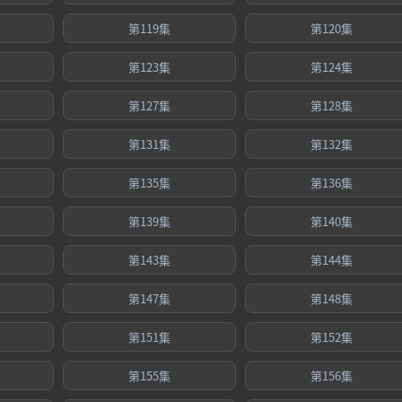
第119集
第120集
第123集
第124集
第127集
第128集
第131集
第132集
第135集
第136集
第139集
第140集
第143集
第144集
第147集
第148集
第151集
第152集
第155集
第156集