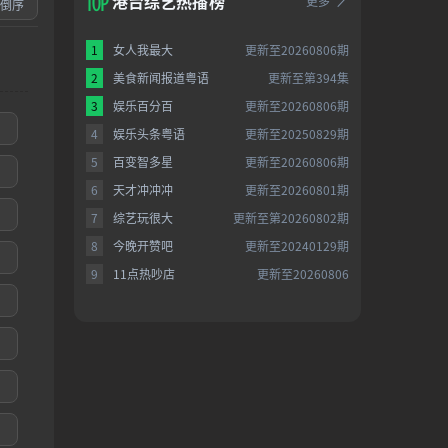
港台综艺热播榜
更多
倒序
1
女人我最大
更新至20260806期
2
美食新闻报道粤语
更新至第394集
3
娱乐百分百
更新至20260806期
4
娱乐头条粤语
更新至20250829期
5
百变智多星
更新至20260806期
6
天才冲冲冲
更新至20260801期
7
综艺玩很大
更新至第20260802期
8
今晚开赞吧
更新至20240129期
9
11点热吵店
更新至20260806