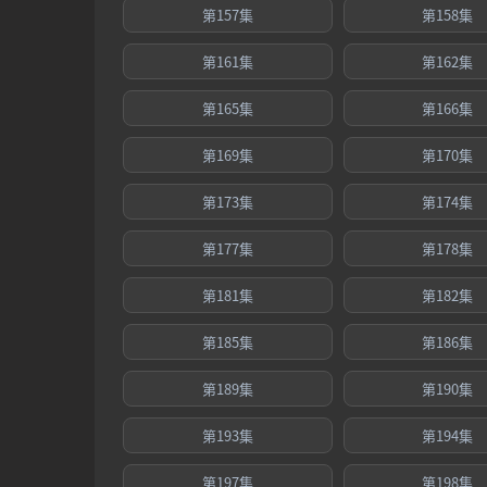
第157集
第158集
第161集
第162集
第165集
第166集
第169集
第170集
第173集
第174集
第177集
第178集
第181集
第182集
第185集
第186集
第189集
第190集
第193集
第194集
第197集
第198集