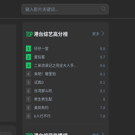
港台综艺高分榜
更多
1
仔仔一堂
8.8
2
爱玩客
8.7
3
二呆流浪记之完全大人手..
8.6
4
来吧！哪里怕
8.1
5
试真D
8.1
6
台湾那么旺
8.1
7
男生男生配
8
8
美凤有约
7.9
9
6人行不行
7.8