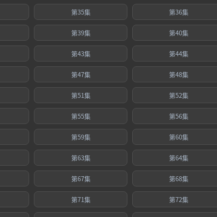
第35集
第36集
第39集
第40集
第43集
第44集
第47集
第48集
第51集
第52集
第55集
第56集
第59集
第60集
第63集
第64集
第67集
第68集
第71集
第72集