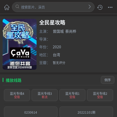
全民星攻略
主演：
曾国城
蔡尚桦
导演：
年份：
2020
地区：
台湾
豆瓣：
暂无评分
更新至第20260806期
播放线路
倒序
蓝光专线4
蓝光专线3
蓝光专线1
蓝光专线2
受限
断流
受限
受限
0230614
20221101期