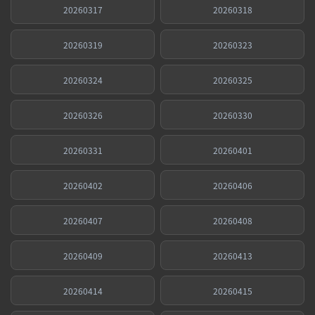
20260317
20260318
20260319
20260323
20260324
20260325
20260326
20260330
20260331
20260401
20260402
20260406
20260407
20260408
20260409
20260413
20260414
20260415