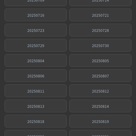
20250716
20250721
20250723
20250728
20250729
20250730
20250804
20250805
20250806
20250807
20250811
20250812
20250813
20250814
20250818
20250819