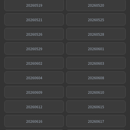
20260519
20260520
20260521
20260525
20260526
20260528
20260529
20260601
20260602
20260603
20260604
20260608
20260609
20260610
20260612
20260615
20260616
20260617