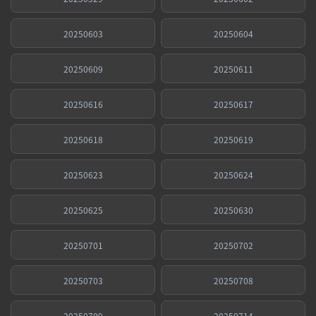
20250603
20250604
20250609
20250611
20250616
20250617
20250618
20250619
20250623
20250624
20250625
20250630
20250701
20250702
20250703
20250708
20250709
20250714