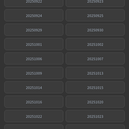
20250922
20250923
20250924
20250925
20250929
20250930
20251001
20251002
20251006
20251007
20251009
20251013
20251014
20251015
20251016
20251020
20251022
20251023