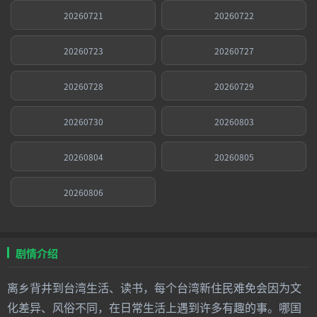
20260721
20260722
20260723
20260727
20260728
20260729
20260730
20260803
20260804
20260805
20260806
剧情介绍
离乡背井到台湾生活、读书，每个台湾新住民难免会因为文
化差异、风俗不同，在日常生活上遇到许多有趣的事。哪国