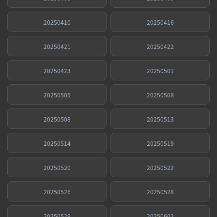
20250410
20250416
20250421
20250422
20250423
20250501
20250505
20250508
20250508
20250513
20250514
20250519
20250520
20250522
20250526
20250528
20250529
20250602