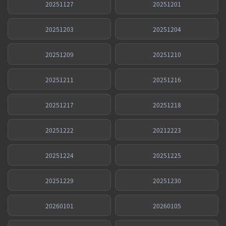
20251127
20251201
20251203
20251204
20251209
20251210
20251211
20251216
20251217
20251218
20251222
20212223
20251224
20251225
20251229
20251230
20260101
20260105