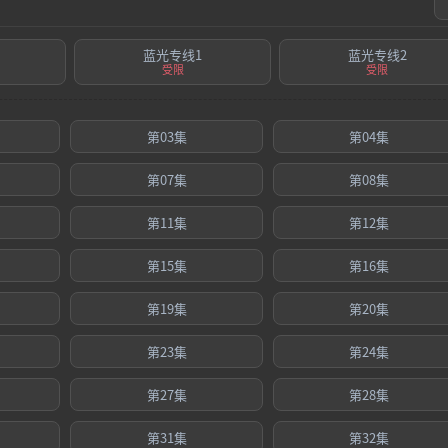
蓝光专线1
蓝光专线2
受限
受限
第03集
第04集
第07集
第08集
第11集
第12集
第15集
第16集
第19集
第20集
第23集
第24集
第27集
第28集
第31集
第32集