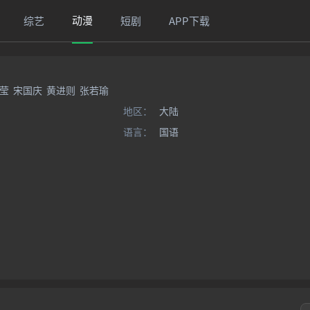
动漫
综艺
短剧
APP下载
莹
宋国庆
黄进则
张若瑜
地区：
大陆
语言：
国语