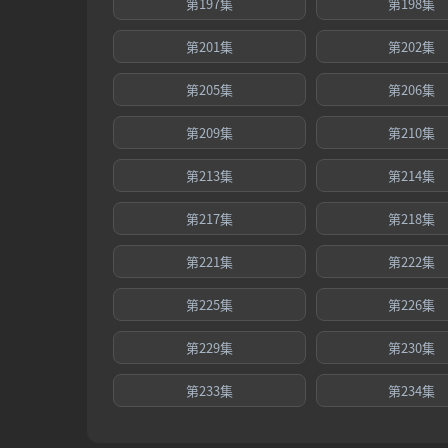
第197集
第198集
第201集
第202集
第205集
第206集
第209集
第210集
第213集
第214集
第217集
第218集
第221集
第222集
第225集
第226集
第229集
第230集
第233集
第234集