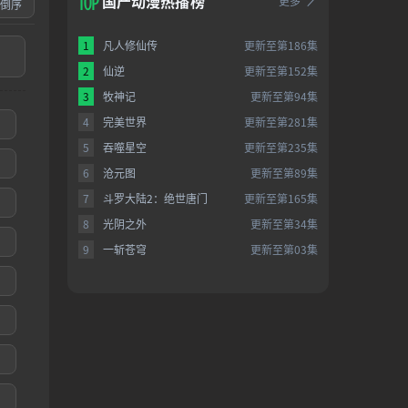
国产动漫热播榜
更多
倒序
1
凡人修仙传
更新至第186集
2
仙逆
更新至第152集
3
牧神记
更新至第94集
4
完美世界
更新至第281集
5
吞噬星空
更新至第235集
6
沧元图
更新至第89集
7
斗罗大陆2：绝世唐门
更新至第165集
8
光阴之外
更新至第34集
9
一斩苍穹
更新至第03集