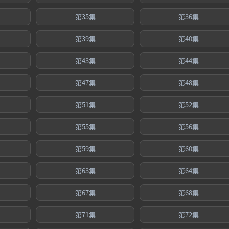
第35集
第36集
第39集
第40集
第43集
第44集
第47集
第48集
第51集
第52集
第55集
第56集
第59集
第60集
第63集
第64集
第67集
第68集
第71集
第72集