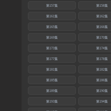
第157集
第158集
第161集
第162集
第165集
第166集
第169集
第170集
第173集
第174集
第177集
第178集
第181集
第182集
第185集
第186集
第189集
第190集
第193集
第194集