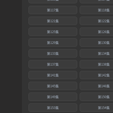
第117集
第118集
第121集
第122集
第125集
第126集
第129集
第130集
第133集
第134集
第137集
第138集
第141集
第142集
第145集
第146集
第149集
第150集
第153集
第154集