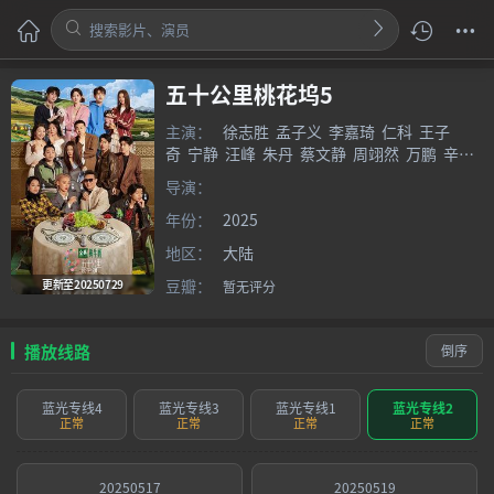
五十公里桃花坞5
主演：
徐志胜
孟子义
李嘉琦
仁科
王子
奇
宁静
汪峰
朱丹
蔡文静
周翊然
万鹏
辛云
来
欧阳娣娣
闫佩伦
董思成
导演：
年份：
2025
地区：
大陆
豆瓣：
更新至20250729
暂无评分
播放线路
倒序
蓝光专线4
蓝光专线3
蓝光专线1
蓝光专线2
正常
正常
正常
正常
20250517
20250519