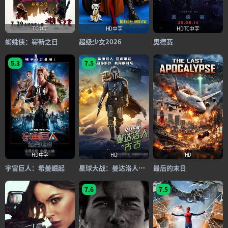
TC中字
HD中字
HDTC中字
蜘蛛侠：崭新之日
超级少女2026
奥德赛
5.3
7.5
HD中字
HD
HD
宇宙巨人：希曼崛起
星球大战：曼达洛人与古古
最后的末日
7.6
7.5