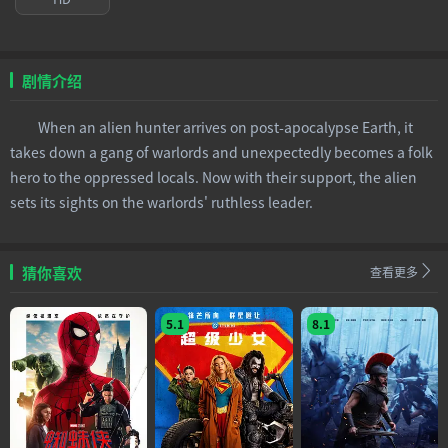
剧情介绍
When an alien hunter arrives on post-apocalypse Earth, it
takes down a gang of warlords and unexpectedly becomes a folk
hero to the oppressed locals. Now with their support, the alien
sets its sights on the warlords' ruthless leader.
猜你喜欢
查看更多
5.1
8.1