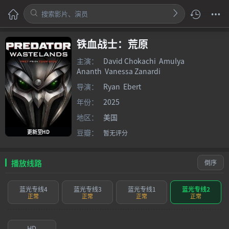
铁血战士：荒原
主演：
David Chokachi
Amulya
Ananth
Vanessa Zanardi
导演：
Ryan
Ebert
年份：
2025
地区：
美国
豆瓣：
更新至HD
暂无评分
播放线路
倒序
蓝光专线4
蓝光专线3
蓝光专线1
蓝光专线2
正常
正常
正常
正常
HD