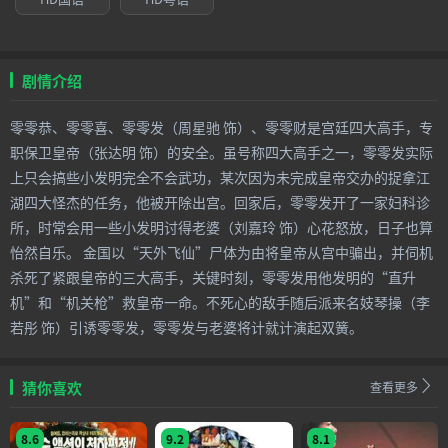
剧情介绍
零零恭、零零喜、零零发（周星驰 饰）、零零财是宫廷四大高手，专
职保卫皇帝（张达明 饰）的安全。虽号称四大高手之一，零零发实际
上只会搞些小发明完全不会武功，某次因为未完成皇帝交办的捉拿江
湖四大怪杰的任务，他被开除出宫。回家后，零零发开了一家妇科诊
所，时常会用一些小发明讨得老婆（刘嘉玲 饰）心花怒放，日子也算
怡然自乐。 金国以“天外飞仙”尸体为由将皇帝从宫中骗出，并伺机
杀死了紧跟皇帝的三大高手，关键时刻，零零发用他发明的“直升
机”和“机关枪”救皇帝一命。不死心的敌手随后派来名妓琴操（李
若彤 饰）引诱零零发，零零发与老婆将计就计演起双簧。
猜你喜欢
查看更多
8.6
9.2
8.1