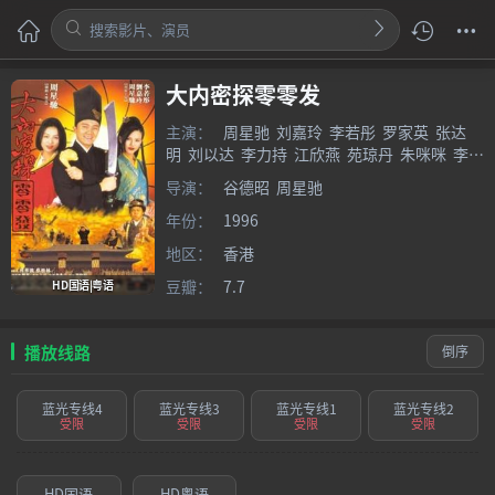
大内密探零零发
主演：
周星驰
刘嘉玲
李若彤
罗家英
张达
明
刘以达
李力持
江欣燕
苑琼丹
朱咪咪
李健
仁
袁祥仁
袁信义
植敬雯
潘恒生
谷德昭
文
导演：
谷德昭
周星驰
隽
黄老邪
黄一飞
查尔斯·沈
年份：
1996
地区：
香港
豆瓣：
7.7
HD国语|粤语
播放线路
倒序
蓝光专线4
蓝光专线3
蓝光专线1
蓝光专线2
受限
受限
受限
受限
HD国语
HD粤语