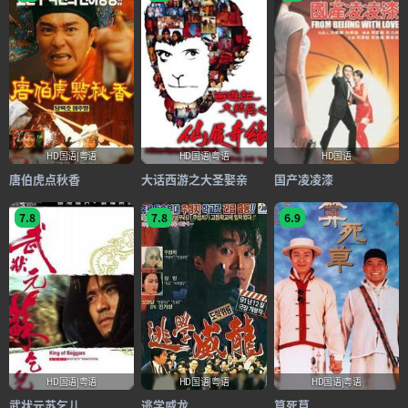
HD国语|粤语
HD国语|粤语
HD国语
唐伯虎点秋香
大话西游之大圣娶亲
国产凌凌漆
7.8
7.8
6.9
HD国语|粤语
HD国语|粤语
HD国语|粤语
武状元苏乞儿
逃学威龙
算死草