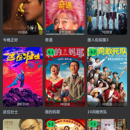
HD国语
更新至HD
HD国语
今晚正好
奇遇
唐人街探案3
6.1
6.7
更新至HD
HD国语
HD国语
这位壮士
我的妈耶
10间敢死队
5.2
7.1