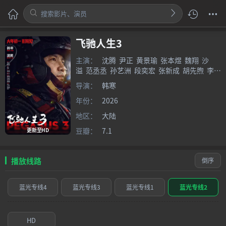
飞驰人生3
主演：
沈腾
尹正
黄景瑜
张本煜
魏翔
沙
溢
范丞丞
孙艺洲
段奕宏
张新成
胡先煦
李治
廷
白宇帆
周政杰
高华阳
刘巴特尔
何澳
贾
导演：
韩寒
冰
王安宇
陈永胜
冯绍峰
郝瀚
年份：
2026
地区：
大陆
豆瓣：
7.1
更新至HD
播放线路
倒序
蓝光专线4
蓝光专线3
蓝光专线1
蓝光专线2
HD