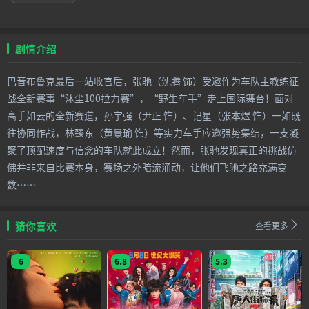
剧情介绍
巴音布鲁克最后一站收官后，张驰（沈腾 饰）受邀作为车队主教练征
战全新赛事“沐尘100拉力赛”，“野生车手”走上国际舞台！面对
高手如云的全新赛道，孙宇强（尹正 饰）、记星（张本煜 饰）一如既
往协同作战，林臻东（黄景瑜 饰）等实力车手应邀强势集结，一支凝
聚了顶配速度与信念的车队就此成立！然而，张驰发现真正的挑战仿
佛并非来自比赛本身，赛场之外暗流涌动，让他们飞驰之路充满变
数……
猜你喜欢
查看更多
6
6.8
5.3