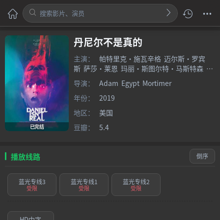
丹尼尔不是真的
主演：
帕特里克·施瓦辛格
迈尔斯·罗宾
斯
萨莎·莱恩
玛丽·斯图尔特·马斯特森
汉
娜·马克斯
凯蒂·张
迈克尔·库奥莫
格里芬
导演：
Adam
Egypt
Mortimer
·罗伯特·福克纳
杰奎琳·霍努力
年份：
2019
地区：
美国
豆瓣：
5.4
已完结
播放线路
倒序
蓝光专线3
蓝光专线1
蓝光专线2
受限
受限
受限
HD中字