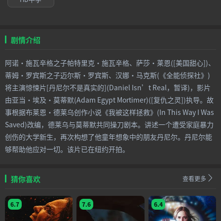
剧情介绍
阿诺·施瓦辛格之子帕特里克·施瓦辛格、萨莎·莱恩([美国甜心])、
蒂姆·罗宾斯之子迈尔斯·罗宾斯、汉娜·马克斯(《全能侦探社》)
将主演惊悚片[丹尼尔不是真实的](Daniel Isn’t Real，暂译)，影片
由亚当·埃及·莫蒂默(Adam Egypt Mortimer)([复仇之灵])执导。故
事根据布莱恩·德莱乌创作小说《我被这样拯救》(In This Way I Was
Saved)改编，德莱乌与莫蒂默共同操刀剧本。讲述一个遭受家庭暴力
创伤的大学新生，再次构想了他童年想象中的朋友丹尼尔。丹尼尔能
够帮助他应对一切。该片已在纽约开拍。
猜你喜欢
查看更多
6.7
7.6
6.4