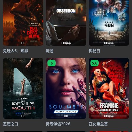
HD
HD中字
HD中字
鬼玩人6：炼狱
痴迷
揭秘日
6
5.6
HD
HD
HD中字
恶魔之口
灵魂伴侣2026
狂女弗兰基