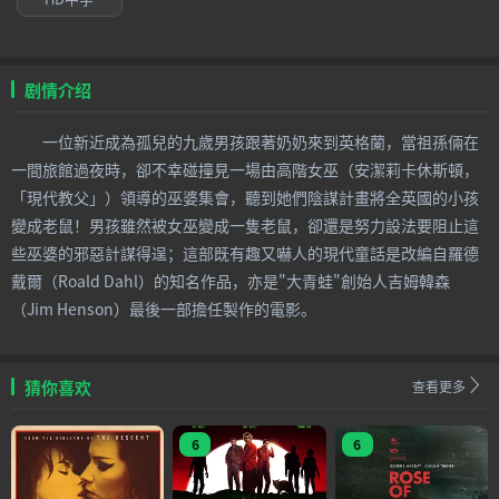
剧情介绍
一位新近成為孤兒的九歲男孩跟著奶奶來到英格蘭，當祖孫倆在
一間旅館過夜時，卻不幸碰撞見一場由高階女巫（安潔莉卡休斯頓，
「現代教父」）領導的巫婆集會，聽到她們陰謀計畫將全英國的小孩
變成老鼠！男孩雖然被女巫變成一隻老鼠，卻還是努力設法要阻止這
些巫婆的邪惡計謀得逞；這部既有趣又嚇人的現代童話是改編自羅德
戴爾（Roald Dahl）的知名作品，亦是"大青蛙"創始人吉姆韓森
（Jim Henson）最後一部擔任製作的電影。
猜你喜欢
查看更多
6
6