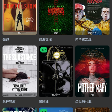
HD
HD
HD中字
强迫
绿液惊魂
内华达之瑰
7.7
HD中字
HD中字
HD
某种物质
偷窥狂
圣母玛利亚
7.4