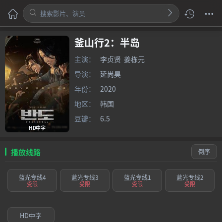
釜山行2：半岛
主演：
李贞贤
姜栋元
导演：
延尚昊
年份：
2020
地区：
韩国
豆瓣：
6.5
HD中字
播放线路
倒序
蓝光专线4
蓝光专线3
蓝光专线1
蓝光专线2
受限
受限
受限
受限
HD中字