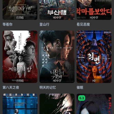
已完结
HD中字
HD中字
等着你
釜山行
看见恶魔
已完结
HD中字
HD
第八天之夜
明天的记忆
催眠
6.3