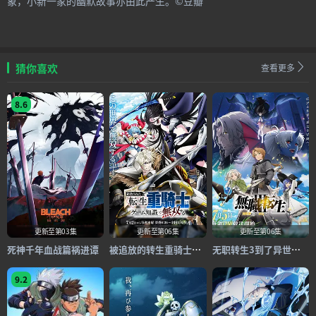
象，小新一家的幽默故事亦由此产生。©豆瓣
猜你喜欢
查看更多
8.6
更新至第03集
更新至第06集
更新至第06集
死神千年血战篇祸进谭
被追放的转生重骑士用游戏知识开无双
无职转生3到了异世界就拿出真本事
9.2