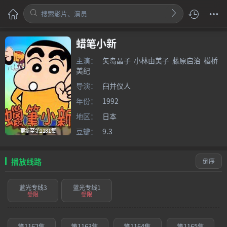
蜡笔小新
主演：
矢岛晶子
小林由美子
藤原启治
楢桥
美纪
导演：
臼井仪人
年份：
1992
地区：
日本
豆瓣：
9.3
更新至第1181集
播放线路
倒序
蓝光专线3
蓝光专线1
受限
受限
第1162集
第1163集
第1164集
第1165集