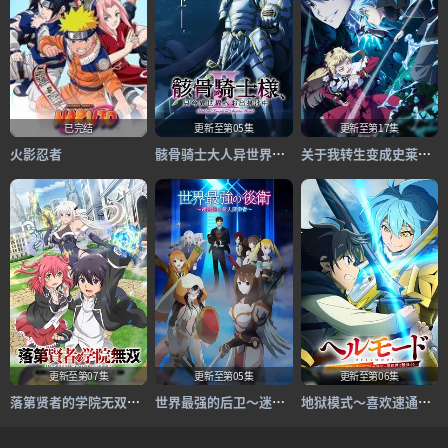
已完结
更新至第05集
更新至第17集
火影忍者
骸骨骑士大人异世界冒险中Ⅱ
关于我转生变成史莱姆这档事第四季
更新至第07集
更新至第05集
更新至第06集
落第贤者的学院无双第二回转生，S等级作弊魔术师冒险记
世界最强的后卫～迷宫国的新人探索者～
地狱模式～喜欢速通游戏的玩家在废设定异世界无双～第二季