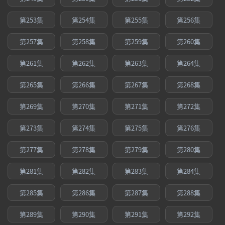
第253集
第254集
第255集
第256集
第257集
第258集
第259集
第260集
第261集
第262集
第263集
第264集
第265集
第266集
第267集
第268集
第269集
第270集
第271集
第272集
第273集
第274集
第275集
第276集
第277集
第278集
第279集
第280集
第281集
第282集
第283集
第284集
第285集
第286集
第287集
第288集
第289集
第290集
第291集
第292集