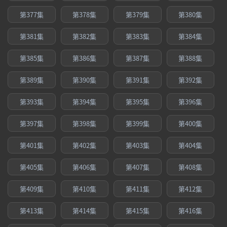
第377集
第378集
第379集
第380集
第381集
第382集
第383集
第384集
第385集
第386集
第387集
第388集
第389集
第390集
第391集
第392集
第393集
第394集
第395集
第396集
第397集
第398集
第399集
第400集
第401集
第402集
第403集
第404集
第405集
第406集
第407集
第408集
第409集
第410集
第411集
第412集
第413集
第414集
第415集
第416集