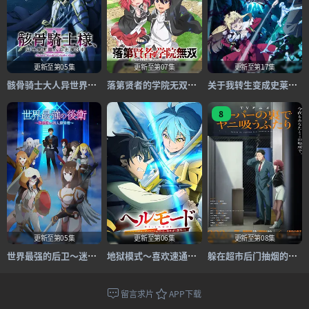
更新至第05集
更新至第07集
更新至第17集
骸骨骑士大人异世界冒险中Ⅱ
落第贤者的学院无双第二回转生，S等级作弊魔术师冒险记
关于我转生变成史莱姆这档事第四季
8
更新至第05集
更新至第06集
更新至第08集
世界最强的后卫～迷宫国的新人探索者～
地狱模式～喜欢速通游戏的玩家在废设定异世界无双～第二季
躲在超市后门抽烟的两人
留言求片
APP下载