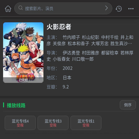
火影忍者
主演：
竹内顺子
杉山纪彰
中村千绘
井上和
彦
关俊彦
松本和香子
大塚芳忠
胜生真沙
子
柴田秀胜
森久保祥太郎
伊藤健太郎
柚木
导演：
伊达勇登
村田雅彦
都留稔幸
若林厚
凉香
小杉十郎太
增川洋一
远
史
小坂春女
川口敬一郎
年份：
2002
地区：
日本
已完结
豆瓣：
9.2
播放线路
倒序
蓝光专线4
蓝光专线3
蓝光专线1
受限
受限
受限