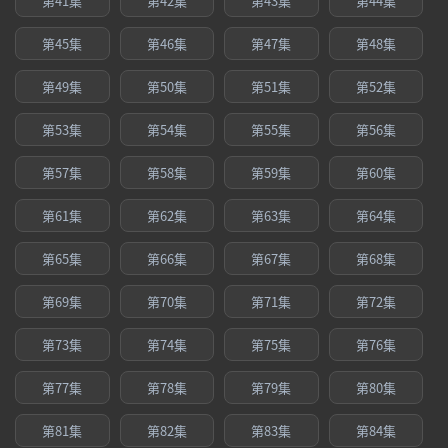
第41集
第42集
第43集
第44集
第45集
第46集
第47集
第48集
第49集
第50集
第51集
第52集
第53集
第54集
第55集
第56集
第57集
第58集
第59集
第60集
第61集
第62集
第63集
第64集
第65集
第66集
第67集
第68集
第69集
第70集
第71集
第72集
第73集
第74集
第75集
第76集
第77集
第78集
第79集
第80集
第81集
第82集
第83集
第84集