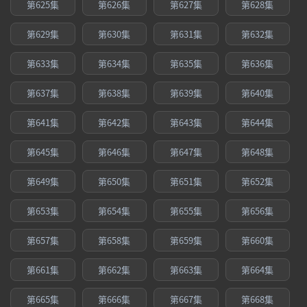
第625集
第626集
第627集
第628集
第629集
第630集
第631集
第632集
第633集
第634集
第635集
第636集
第637集
第638集
第639集
第640集
第641集
第642集
第643集
第644集
第645集
第646集
第647集
第648集
第649集
第650集
第651集
第652集
第653集
第654集
第655集
第656集
第657集
第658集
第659集
第660集
第661集
第662集
第663集
第664集
第665集
第666集
第667集
第668集