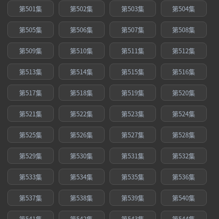
第501集
第502集
第503集
第504集
第505集
第506集
第507集
第508集
第509集
第510集
第511集
第512集
第513集
第514集
第515集
第516集
第517集
第518集
第519集
第520集
第521集
第522集
第523集
第524集
第525集
第526集
第527集
第528集
第529集
第530集
第531集
第532集
第533集
第534集
第535集
第536集
第537集
第538集
第539集
第540集
第541集
第542集
第543集
第544集