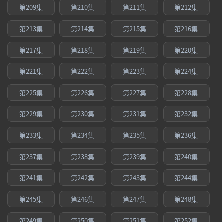
第209集
第210集
第211集
第212集
第213集
第214集
第215集
第216集
第217集
第218集
第219集
第220集
第221集
第222集
第223集
第224集
第225集
第226集
第227集
第228集
第229集
第230集
第231集
第232集
第233集
第234集
第235集
第236集
第237集
第238集
第239集
第240集
第241集
第242集
第243集
第244集
第245集
第246集
第247集
第248集
第249集
第250集
第251集
第252集