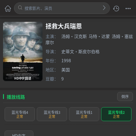
拯救大兵瑞恩
主演：
汤姆·汉克斯
马特·达蒙
汤姆·塞兹
摩尔
导演：
史蒂文·斯皮尔伯格
年份：
1998
地区：
美国
豆瓣：
9
HD中字|国语
播放线路
倒序
蓝光专线4
蓝光专线3
蓝光专线1
蓝光专线2
正常
正常
正常
正常
HD中字