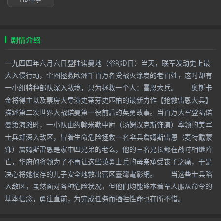
剧情介绍
一九四四年六月六日登陆诺曼地（俗称D日）当天，联军发动史上最
大入侵行动，企图拯救欧洲千百万名受战火涂炭的老百姓，这时却有
一小组特种部队深入敌境，只为拯救一个人：雷恩大兵。 奥斯卡
金将得主以及票房大导演史蒂芬史匹柏的最新力作【抢救雷恩大兵】
描述第二次世界大战诺曼第一役前后的英勇故事。当百万大军登陆诺
曼第海滩时，一小队由约翰米勒中尉（汤姆汉克斯饰演）率领的美军
士兵却深入敌区，冒着生命危险拯救一名伞兵詹姆斯雷恩（麦特戴蒙
饰）詹姆斯雷恩是家中四兄弟的老么，他的三名兄长都在战时相继阵
亡，华府的将领为了不再让这些英勇士兵的母亲承受丧子之痛，于是
决心将她仅存的儿子安全地救出营区臺灣電影網。 当这些士兵陷
入敌区，虽然面对各种危险状况，但他们均能够本着军人服从命令的
基本信念，勇往直前，为完成任务而牺牲性命也在所不惜。