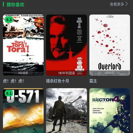
猜你喜欢
查看更多
8.3
HD中字
HD中字|国语
HD中字
虎！虎！虎！
猎杀红色十月
霸主
8.1