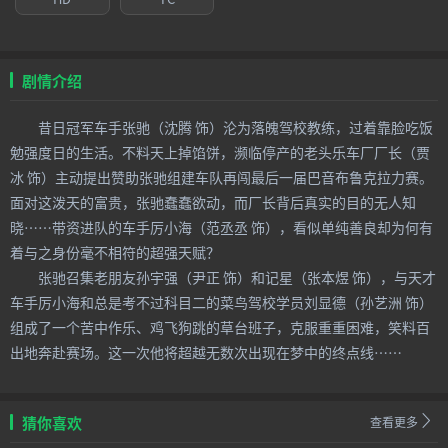
剧情介绍
昔日冠军车手张驰（沈腾 饰）沦为落魄驾校教练，过着靠脸吃饭
勉强度日的生活。不料天上掉馅饼，濒临停产的老头乐车厂厂长（贾
冰 饰）主动提出赞助张驰组建车队再闯最后一届巴音布鲁克拉力赛。
面对这泼天的富贵，张驰蠢蠢欲动，而厂长背后真实的目的无人知
晓……带资进队的车手厉小海（范丞丞 饰），看似单纯善良却为何有
着与之身份毫不相符的超强天赋？
张驰召集老朋友孙宇强（尹正 饰）和记星（张本煜 饰），与天才
车手厉小海和总是考不过科目二的菜鸟驾校学员刘显德（孙艺洲 饰）
组成了一个苦中作乐、鸡飞狗跳的草台班子，克服重重困难，笑料百
出地奔赴赛场。这一次他将超越无数次出现在梦中的终点线……
猜你喜欢
查看更多