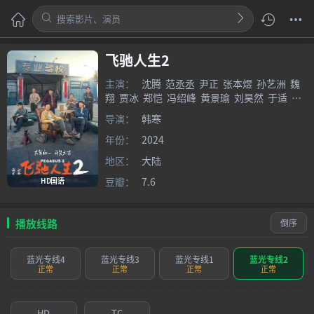
飞驰人生2
主演：
沈腾
范丞丞
尹正
张本煜
孙艺洲
魏
翔
贾冰
郑恺
冯绍峰
黄景瑜
刘昊然
于适
胡
先煦
阎鹤祥
周野芒
高华阳
孙强
范高翔
郝
导演：
韩寒
瀚
年份：
2024
地区：
大陆
豆瓣：
7.6
HD国语
播放线路
倒序
蓝光专线4
蓝光专线3
蓝光专线1
蓝光专线2
正常
正常
正常
正常
HD
TC