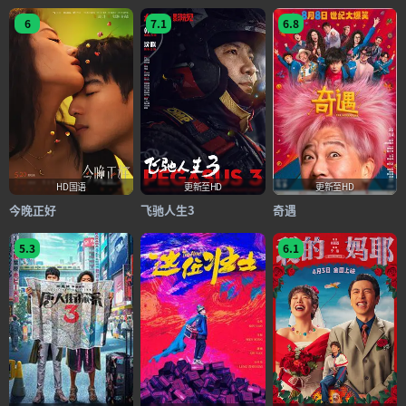
6
7.1
6.8
HD国语
更新至HD
更新至HD
今晚正好
飞驰人生3
奇遇
5.3
6.1