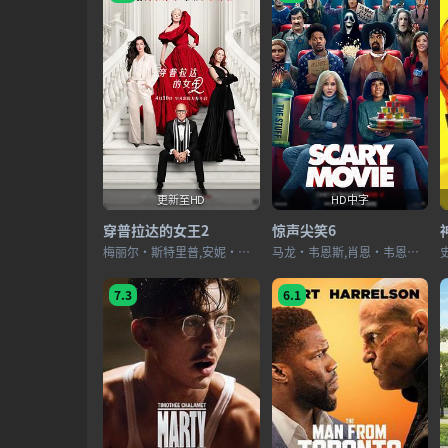
更新至HD
HD中字
穿普拉达的女王2
惊声尖笑6
梅丽尔·斯特里普,安妮·海瑟薇,艾米莉·布朗特,斯坦利·图齐,贾斯汀·塞洛克斯,西蒙娜·阿什利,肯尼思·布拉纳,刘玉玲,翠茜·索姆斯,B·J·诺瓦克,蒂波·费德曼,帕特里克·布拉莫尔,蕾切尔·布鲁姆,Lady Gaga,凯莱布·希伦,沈雨田,宝琳·查拉梅,布里亚·康登
马龙·韦恩斯,肖恩·韦恩斯,安娜·法瑞丝,雷吉娜·赫尔,小达蒙·韦恩斯,格雷格·韦恩斯,金·韦恩斯,本尼·齐尔克,卡梅伦·斯科特·罗伯茨,切里·奥特莱,克里斯·艾略特,戴夫·谢里登,海蒂·加德纳,洛奇林·莫罗,奥利维亚·罗斯·基根,鲁比·斯诺伯,哈萨尼·维贝兹·科默,西德尼·帕克,乔恩·亚伯拉罕斯,费莉莎·罗斯,萨凡纳·李·梅,迈克尔·利维,比利·斯洛特,Kai Cenat
7.3
6.1