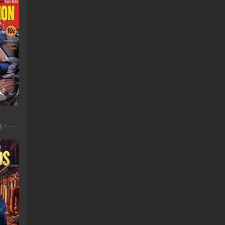
约翰·特拉沃尔塔,乌玛·瑟曼,阿曼达·普拉莫,蒂姆·罗斯,塞缪尔·杰克逊,菲尔·拉马,布鲁斯·威利斯,弗兰克·威利,布尔·斯蒂尔斯,文·瑞姆斯,劳拉·拉芙