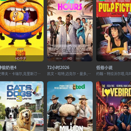
HD中字
HD
HD中字
神偷奶爸4
72小时2026
低俗小说
史蒂夫·卡瑞尔,克里斯汀·韦格,威尔·法瑞尔,索菲娅·维加拉,皮埃尔·柯芬,乔伊·金,史蒂芬·寇贝尔,米兰达·卡斯格拉夫,达纳·盖尔,麦迪逊·波兰,克洛伊·菲内曼,史蒂夫·库根,克里斯·雷纳德
凯文·哈特,迈克尔·曼多,安迪·加西亚,缇雅娜·泰勒,马尔切洛·埃尔南德斯,梅森·古丁,扎克·切利,凯文·杜恩,安娜·加西亚,本·马歇尔,迈克·艾普斯,斯图米·玛雅,乔比·詹姆斯,卡姆·帕特森,Scott Kasics