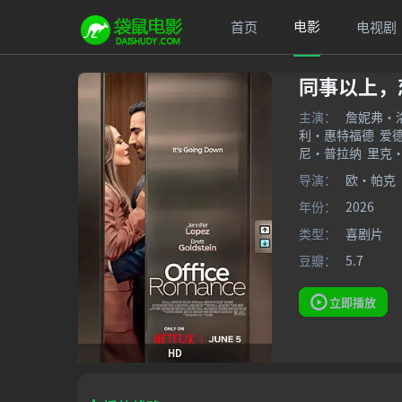
电影
首页
电视剧
同事以上，
主演：
詹妮弗·
利·惠特福德
爱
尼·普拉纳
里克
导演：
欧·帕克
年份：
2026
类型：
喜剧片
豆瓣：
5.7
立即播放
HD