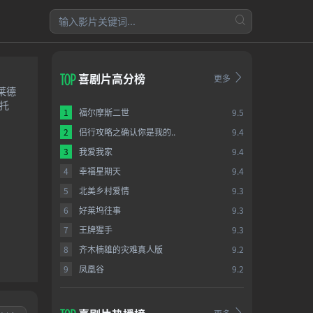
喜剧片高分榜
更多
莱德
托
1
福尔摩斯二世
9.5
2
侣行攻略之确认你是我的..
9.4
3
我爱我家
9.4
4
幸福星期天
9.4
5
北美乡村爱情
9.3
6
好莱坞往事
9.3
7
王牌猩手
9.3
8
齐木楠雄的灾难真人版
9.2
9
凤凰谷
9.2