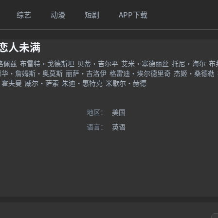
综艺
动漫
短剧
APP下载
恋人未满
洛佩兹
布雷特·戈德斯坦
贝蒂·吉尔平
艾米·塞德丽丝
托尼·海尔
布
德华·詹姆斯·奥莫斯
丽萨·吉洛伊
格雷迪·埃尔德里奇
杰姬·桑德勒
·霍夫曼
威尔·萨索
朱迪·惠特克
米歇尔·赫德
地区：
美国
语言：
英语