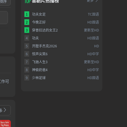
喜剧片热播榜
更多
倒序
1
功夫女足
TC国语
2
今晚正好
HD国语
3
穿普拉达的女王2
更新至HD
4
功夫
HD国语
5
开膛手杰克2026
HD
6
惊声尖笑6
HD中字
7
飞驰人生3
更新至HD
8
神偷奶爸4
HD中字
9
少林足球
HD国语
工作可
多