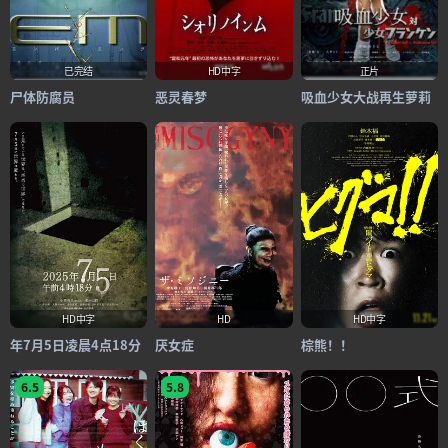
已完结
HD中字
正片
尸体防腐员
恶灵春梦
吸血少女大战再生萝莉
HD中字
HD
HD中字
年7月5日凌晨4点18分
厌女症
棕熊！！
6.5
5.8