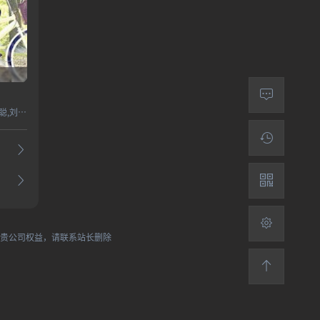
井柏然,杨颖,李沁,王思聪,刘循子墨
犯贵公司权益，请联系站长删除