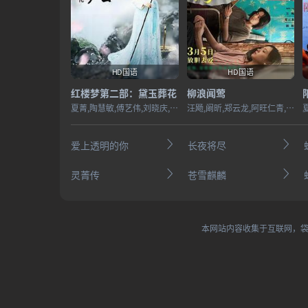
HD国语
HD国语
红楼梦第二部：黛玉葬花
柳浪闻莺
夏菁,陶慧敏,傅艺伟,刘晓庆,林默予,章杰,王敏宜,宫景华,袁玫,石冼,林小解,马晓晴,邢红,邢金沙
汪飏,阚昕,郑云龙,阿旺仁青,海佟
爱上透明的你
长夜将尽
灵菁传
苍雪麒麟
本网站内容收集于互联网，袋