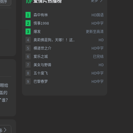
爱情片热播榜
更多
倒序
1
森中有林
HD国语
2
情事1998
HD中字
3
爆发
更新至高清
4
奥莉佛是狗，天哪！！这..
HD
5
横道世之介
HD中字
6
爱乐之城
已完结
7
美女与野兽
HD
8
五十度飞
HD中字
9
巴黎春梦
HD中字
只眼给
盖的
了谁？
多