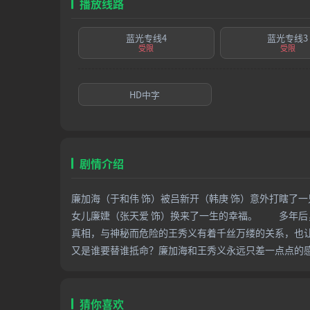
播放线路
蓝光专线4
蓝光专线3
受限
受限
HD中字
剧情介绍
廉加海（于和伟 饰）被吕新开（韩庚 饰）意外打瞎了
女儿廉婕（张天爱 饰）换来了一生的幸福。 多年后
真相，与神秘而危险的王秀义有着千丝万缕的关系，也
又是谁要替谁抵命？廉加海和王秀义永远只差一点点的
猜你喜欢