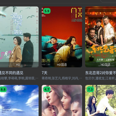
5.9
HD
HD国语
HD国语
遇见不同的遇见
7天
东北恋哥2对你爱
高晓攀,李萌萌,李明,龚玥菲,刘德强,赵晋,张暘,郭京波,赵铭,王雪纯,金道鑫鑫,于时弈,刘乐铭
蒋奇明,张艺凡,杨皓宇,刘丹,郭柯宇,黄米依,生港帅,李哲霆,张婉清
8.8
4.7
7.3