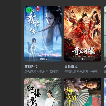
3.2
HD国语
HD
非狐外传
青丘奇缘
周秀娜,方力申,林雪,谈莉娜,刘俊纬,黄俊淇,张建波,蔡紫芬,杨泽湖,蒙伟明,郝在冬,何美钿,贾康熙,阴海龙,范福林,明婧,徐伟栋,唐文康
何蓝逗,辰亦儒,刘頔,林子幸,陈蕊蕊,邓以婷,任珅,鞠可儿,赵崔玮,陈乐添,李颖,霍柔心,蔡卓宜