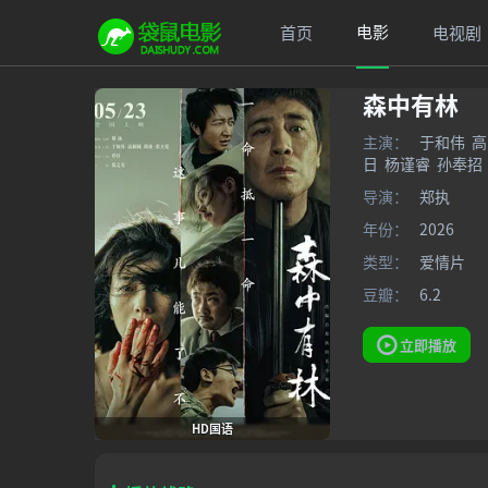
电影
首页
电视剧
森中有林
主演：
于和伟
高
日
杨谨睿
孙奉招
导演：
郑执
年份：
2026
类型：
爱情片
豆瓣：
6.2
立即播放
HD国语