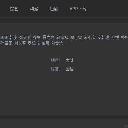
综艺
动漫
短剧
APP下载
圆圆
韩庚
张天爱
乔杉
夏之光
邬家楷
谢可寅
宋小宝
安韩瑾
孙悦
朴
孙奉正
刘长春
罗辑
刘威葳
刘戈滨
地区：
大陆
语言：
国语