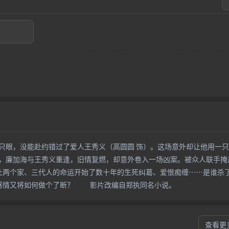
一只眼，没能赴约错过了爱人王秀义（高圆圆 饰）。这场意外却让他用一
，廉加海与王秀义重逢，旧情复燃，却意外卷入一场凶案。被众人联手掩
让两个家、三代人的命运开始了数十年的生死纠葛、爱恨痴缠……是谁杀
感情又将如何做个了断？ 影片改编自郑执同名小说。
查看更