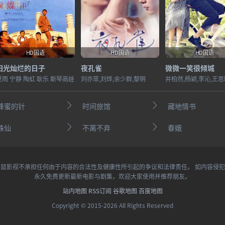
HD国语
HD国语
HD国语
阳光灿烂的日子
夜孔雀
微微一笑很倾城
夏雨 宁静 陶虹 耿乐 斯琴高娃
刘亦菲,刘烨,余少群,黎明
蜂蜜的针
时间旅馆
藏地情书
蛛仙
不离不弃
春娥
鼠影视不承担任何由于内容的合法性及健康性所引起的争议和法律责任。 如内容侵
永久免费更新最新电影与剧集，欢迎大家使用并推荐朋友。
站内地图
RSS订阅
谷歌地图
百度地图
Copyright © 2015-2026 All Rights Reserved