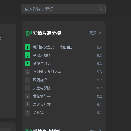
爱情片高分榜
更多
松
1
我们的父辈3：一个面目..
9.4
2
萌宠入殓师
9.3
3
傲慢与偏见
9.3
4
直到遇见九月之恋
9.3
5
跟随旋律
9.2
6
天堂电影院
9.2
7
黄花塘往事
9.2
8
忠犬大营救
9.1
9
芙蓉镇
9.1