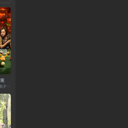
不完
包贝尔,潘斌龙,江易轩,赵夕汐,叶浏,唐人,小奥奥,李屹伦,孙美楠,魏翔,乔杉,韩云云,李会长