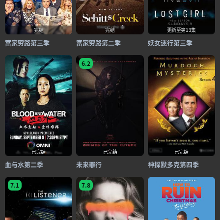
完结
完结
更新至第13集
富家穷路第三季
富家穷路第二季
妖女迷行第三季
6.2
已完结
已完结
已完结
血与水第二季
未来罪行
神探默多克第四季
7.1
7.8