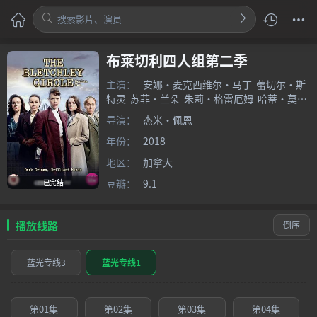
布莱切利四人组第二季
主演：
安娜·麦克西维尔·马丁
蕾切尔·斯
特灵
苏菲·兰朵
朱莉·格雷厄姆
哈蒂·莫拉
汉
导演：
杰米·佩恩
年份：
2018
地区：
加拿大
豆瓣：
9.1
已完结
播放线路
倒序
蓝光专线3
蓝光专线1
第01集
第02集
第03集
第04集