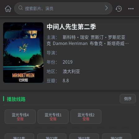
中间人先生第二季
主演：
斯科特·瑞安
贾斯汀·罗斯尼亚
克
Damon Herriman
布鲁克·斯塔奇威
尔
Chika Yasumura
Nicholas Cassim
导演：
年份：
2019
地区：
澳大利亚
豆瓣：
8.8
已完结
播放线路
倒序
蓝光专线4
蓝光专线1
蓝光专线2
受限
受限
受限
第01集
第02集
第03集
第04集