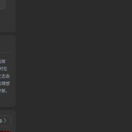
的故
时在
之志由
的理想
李斯、
多