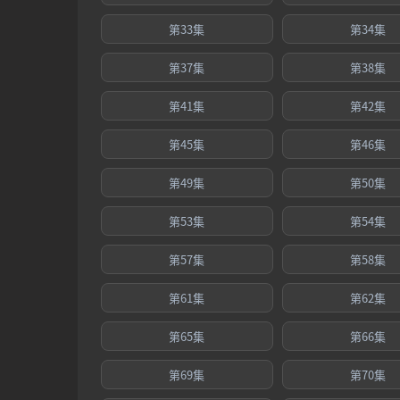
第33集
第34集
第37集
第38集
第41集
第42集
第45集
第46集
第49集
第50集
第53集
第54集
第57集
第58集
第61集
第62集
第65集
第66集
第69集
第70集