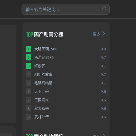
国产剧高分榜
更多
1
大明王朝1566
9.8
2
西游记1986
9.7
3
红楼梦
9.7
4
剧组的故事
9.7
5
毛骗终结篇
9.7
6
天下一碗
9.6
7
三国演义
9.6
8
秋去秋来
9.6
9
武林外传
9.6