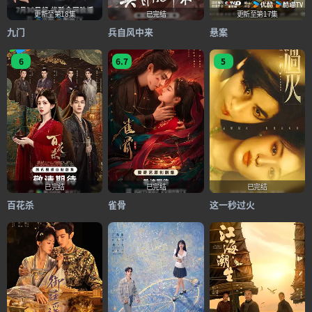
更新至第18集
已完结
更新至第17集
九门
兵自风中来
悬案
6
6.7
5
已完结
已完结
已完结
百花杀
雀骨
这一秒过火