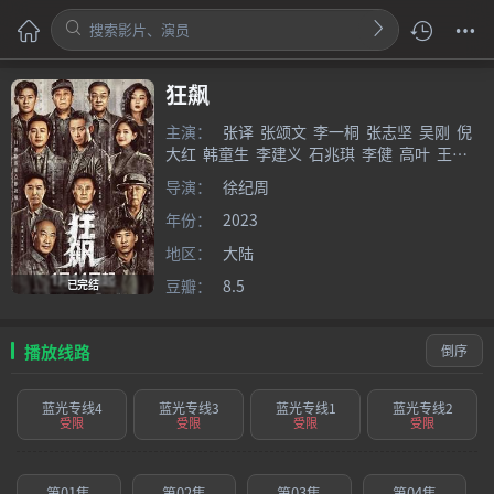
狂飙
主演：
张译
张颂文
李一桐
张志坚
吴刚
倪
大红
韩童生
李建义
石兆琪
李健
高叶
王
骁
令卓
岳阳
导演：
徐纪周
年份：
2023
地区：
大陆
豆瓣：
8.5
已完结
播放线路
倒序
蓝光专线4
蓝光专线3
蓝光专线1
蓝光专线2
受限
受限
受限
受限
第01集
第02集
第03集
第04集