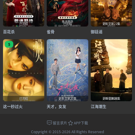
已完结
已完结
更新至第22集
百花杀
雀骨
御廷谣
5
已完结
更新至第20集
更新至第28集
这一秒过火
天才，女友
江海潮生
留言求片
APP下载
Copyright © 2015-2026 All Rights Reserved