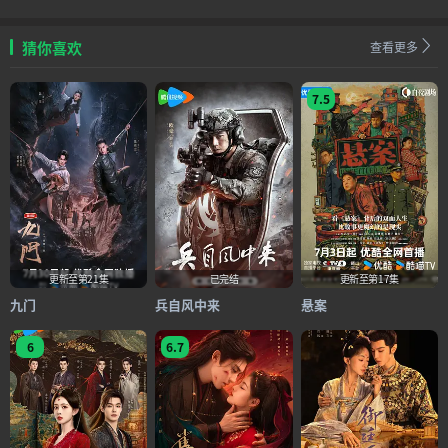
猜你喜欢
查看更多
7.5
更新至第21集
已完结
更新至第17集
九门
兵自风中来
悬案
6
6.7