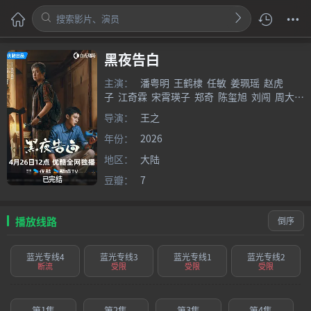
黑夜告白
主演：
潘粤明
王鹤棣
任敏
姜珮瑶
赵虎
子
江奇霖
宋霄瑛子
郑奇
陈玺旭
刘闯
周大
勇
导演：
王之
年份：
2026
地区：
大陆
豆瓣：
7
已完结
播放线路
倒序
蓝光专线4
蓝光专线3
蓝光专线1
蓝光专线2
断流
受限
受限
受限
第1集
第2集
第3集
第4集