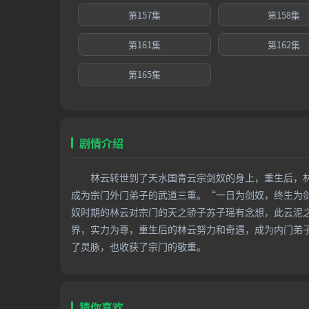
第157集
第158集
第161集
第162集
第165集
剧情介绍
林云转世到了天水国青云宗剑奴的身上，重生后，林
成为宗门外门弟子的武道三重。“一日为剑奴，终生为
奴时期的林云对宗门的天之骄子苏子瑶有念想，此云泥
界，实力为尊，重生后的林云努力和奇遇，成为内门弟
了灵脉，也收获了宗门的敬重。
猜你喜欢