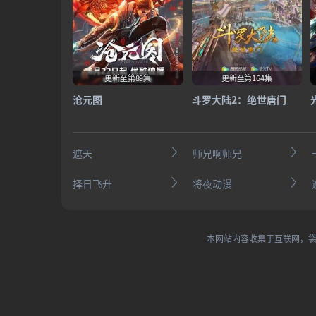
更新至第89集
更新至第164集
沧元图
斗罗大陆2：绝世唐门
遮天
师兄啊师兄
择日飞升
将夜动漫
本网站内容收集于互联网，袋