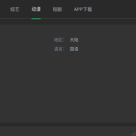
动漫
综艺
短剧
APP下载
地区：
大陆
语言：
国语