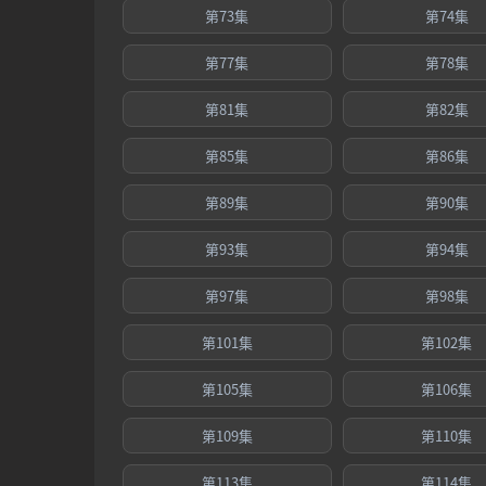
第73集
第74集
第77集
第78集
第81集
第82集
第85集
第86集
第89集
第90集
第93集
第94集
第97集
第98集
第101集
第102集
第105集
第106集
第109集
第110集
第113集
第114集