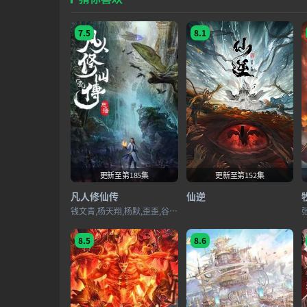
7.5
8.1
更新至第185集
更新至第152集
凡人修仙传
仙逆
钱文青,杨天翔,杨默,歪歪,谷江山,乔诗语,佟心竹
8.5
8.6