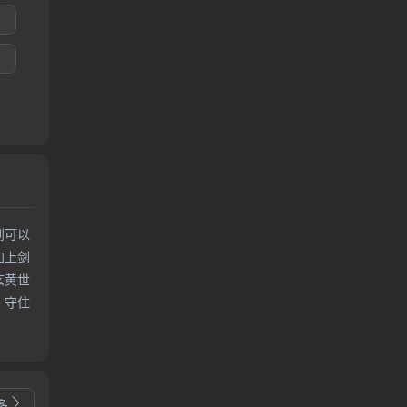
到可以
加上剑
玄黄世
，守住
多