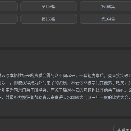
第159集
第160集
第163集
第164集
云原本悟性极差的资质变得与众不同起来，一套猛虎拳后，竟直接突破
剑奴”，即使获得成为外门弟子的资质，林云依然被宗门其他弟子嘲笑，
之别更为同宗门弟子所嘲笑，而苏子瑶对林云的照顾也让其他弟子嫉妒。
子，并最终力挽狂澜帮助青云宗赢得天水国四大门派三年一度的比武大会
查看更