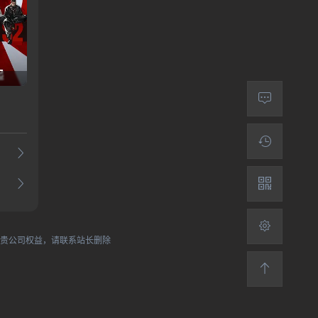
犯贵公司权益，请联系站长删除