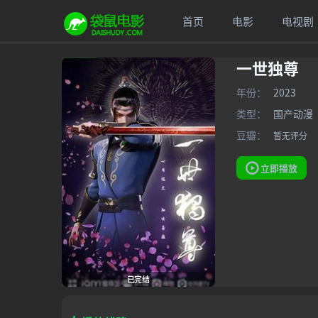
首页
电影
电视剧
一世独尊
年份：
2023
类型：
国产动漫
豆瓣：
暂无评分
立即播放
已完结