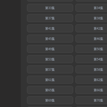
第33集
第34集
第37集
第38集
第41集
第42集
第45集
第46集
第49集
第50集
第53集
第54集
第57集
第58集
第61集
第62集
第65集
第66集
第69集
第70集