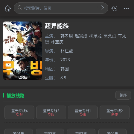
超异能族
主演：
韩孝周
赵寅成
柳承龙
高允贞
车太
贤
朴宝庆
导演：
朴仁载
年份：
2023
地区：
韩国
豆瓣：
8.9
已完结
播放线路
倒序
蓝光专线4
蓝光专线3
蓝光专线1
蓝光专线2
受限
受限
受限
断流
第01集
第02集
第03集
第04集