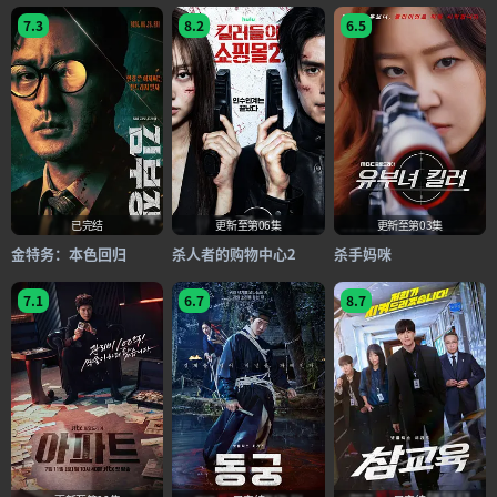
7.3
8.2
6.5
已完结
更新至第06集
更新至第03集
金特务：本色回归
杀人者的购物中心2
杀手妈咪
7.1
6.7
8.7