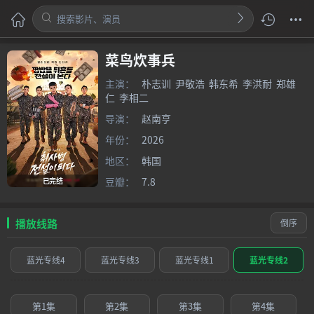
菜鸟炊事兵
主演：
朴志训
尹敬浩
韩东希
李洪耐
郑雄
仁
李相二
导演：
赵南亨
年份：
2026
地区：
韩国
豆瓣：
7.8
已完结
播放线路
倒序
蓝光专线4
蓝光专线3
蓝光专线1
蓝光专线2
第1集
第2集
第3集
第4集