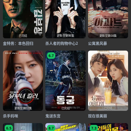
已完结
更新至第06集
更新至第08集
金特务：本色回归
杀人者的购物中心2
公寓黑风暴
6.7
更新至第02集
已完结
已完结
杀手妈咪
鬼谜东宫
现在很美丽
6.5
8.7
7.3