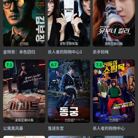
已完结
更新至第06集
更新至第02集
金特务：本色回归
杀人者的购物中心2
杀手妈咪
7.1
6.7
7.3
更新至第08集
已完结
已完结
公寓黑风暴
鬼谜东宫
杀人者的购物中心