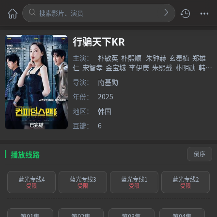
行骗天下KR
主演：
朴敏英
朴熙顺
朱钟赫
玄奉植
郑雄
仁
宋智孝
金宝城
李伊庚
朱熙载
朴明勋
韩可
露
权志瀚
导演：
南基勋
年份：
2025
地区：
韩国
豆瓣：
6
已完结
播放线路
倒序
蓝光专线4
蓝光专线3
蓝光专线1
蓝光专线2
受限
受限
受限
受限
第01集
第02集
第03集
第04集