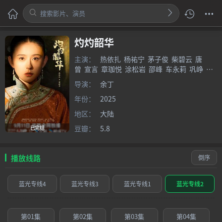
灼灼韶华
主演：
热依扎
杨祐宁
茅子俊
柴碧云
唐
曾
宣言
章珈悦
涂松岩
邵峰
车永莉
巩峥
丁
勇岱
李勤勤
翟小兴
张亮
林鹏
赵燕国彰
刘
导演：
余丁
涛
张英
代高政
年份：
2025
地区：
大陆
豆瓣：
5.8
已完结
播放线路
倒序
蓝光专线4
蓝光专线3
蓝光专线1
蓝光专线2
第01集
第02集
第03集
第04集