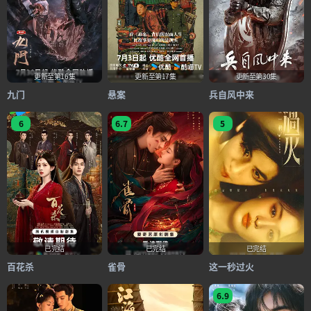
更新至第16集
更新至第17集
更新至第30集
九门
悬案
兵自风中来
6
6.7
5
已完结
已完结
已完结
百花杀
雀骨
这一秒过火
6.9