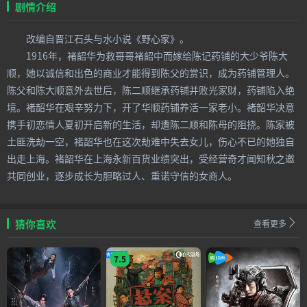
剧情介绍
改编自晋江石头与水小说《野心家》。
1916年，褚韶华为救哥哥褚韶中而嫁给陈记药铺的大少爷陈大
顺，她以诚信和出色的商业才能得到陈父的赏识，成为药铺管理人。
陈父和陈大顺意外去世后，陈二顺继承药铺并败光家财，药铺陷入绝
境。褚韶华在艰辛努力下，开了华顺药铺养活一家老小。褚韶华决意
携手初恋情人夏初开启新的生活，却遭陈二顺和陈母的阻挠。陈家被
土匪洗劫一空，褚韶华也在这次劫难中失去女儿，伤心不已的她独自
出走上海。褚韶华在上海永新百货业绩突出，受经营奇才闻知秋之邀
共同创业，逐步成长为胆略过人、重诺守信的女商人。
猜你喜欢
查看更多
7.5