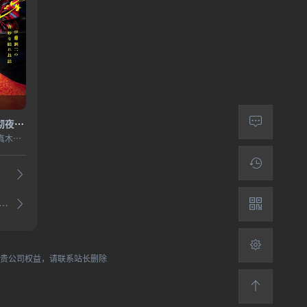
怪奇伊藤润二令人彻夜难眠的奇异故事－
村上虹郎,细田佳央太,真木阳子,圆井湾,坂元爱登,石原良纯,杉田雷麟,中村里帆,樋口日奈,山崎七海,齐藤渚,斋藤润,恒松祐里
诡计～操控审判的辩..
犯贵公司权益，请联系站长删除