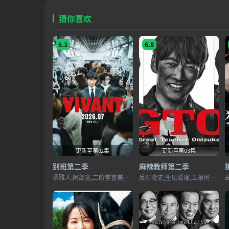
猜你喜欢
6.3
6.8
更新至第02集
更新至第03集
别班第二季
麻辣教师第二季
堺雅人,阿部宽,二阶堂富美,二宫和也,松坂桃李,林遣都,龙星凉,小日向文世
反町隆史,生见爱瑠,工藤阿须加,高桥玛莉润,市川知宏,夙川与务,近藤芳正,宇梶刚士,稻垣来泉,及川桃利,大岛美优,梶原叶渚,川口和空,北里琉,柴崎枫雅,难波碧空,西浦心乃助,堀口真帆,森本陆斗,松尾そのま,大石爱阳,高木龙之介,金子遥,伊藤骏太,角田一绊,永井湖白,西川实花,山本雪菜,上村佳里奈,富居玲衣,新井乃爱,川边庆乃,金泽飒,高桥佑大朗,斋藤虎之介,神江Jo,松岛菜菜子