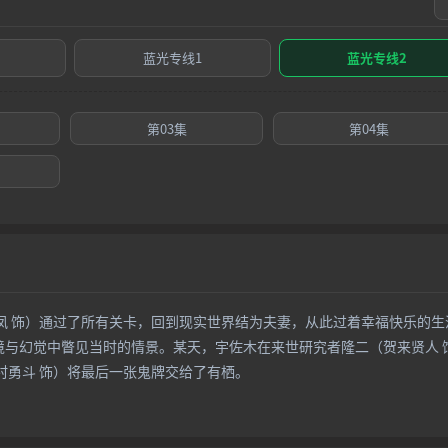
蓝光专线1
蓝光专线2
第03集
第04集
 饰）通过了所有关卡，回到现实世界结为夫妻，从此过着幸福快乐的生
境与幻觉中瞥见当时的情景。某天，宇佐木在来世研究者隆二（贺来贤人 
村勇斗 饰）将最后一张鬼牌交给了有栖。