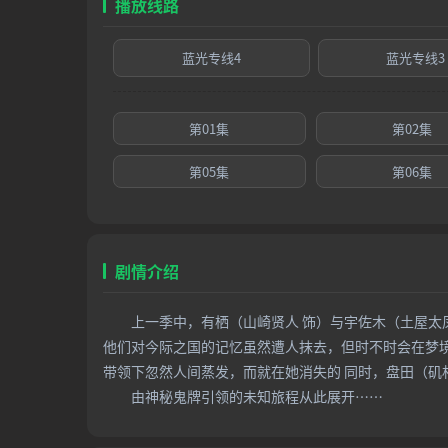
播放线路
蓝光专线4
蓝光专线3
第01集
第02集
第05集
第06集
剧情介绍
上一季中，有栖（山崎贤人 饰）与宇佐木（土屋太凤
他们对今际之国的记忆虽然遭人抹去，但时不时会在梦
带领下忽然人间蒸发，而就在她消失的 同时，盘田（矶
由神秘鬼牌引领的未知旅程从此展开……