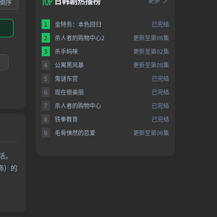
日韩剧热播榜
更多
倒序
1
金特务：本色回归
已完结
2
杀人者的购物中心2
更新至第06集
3
杀手妈咪
更新至第02集
4
公寓黑风暴
更新至第08集
5
鬼谜东宫
已完结
6
现在很美丽
已完结
7
杀人者的购物中心
已完结
8
铁拳教育
已完结
9
毛骨悚然的恋爱
更新至第06集
活。
饰）的