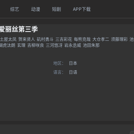
综艺
动漫
短剧
APP下载
爱丽丝第三季
土屋太凤
贺来贤人
矶村勇斗
三吉彩花
每熊克哉
大仓孝二
须藤理彩
池
醐虎汰朗
玄理
吉柳咲良
三河悠冴
岩永丞威
池田朱那
地区：
日本
语言：
日语