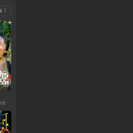
多
仲野太贺,池松壮亮,吉冈里帆,滨边美波,小栗旬,宫崎葵,安藤樱,白石圣,坂井真纪,宫泽艾玛,大东骏介,松下洸平,要润,中岛步,山口马木也,菅井友香,佳久创,井上和,滨田龙臣,仓泽杏菜,松本怜生