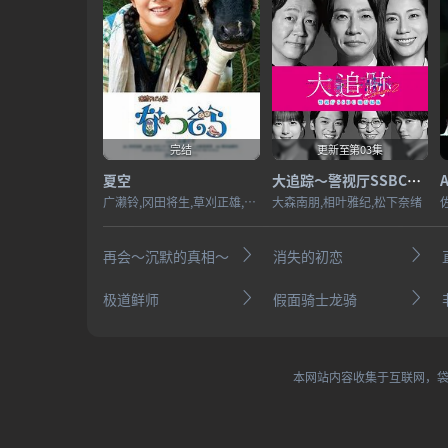
完结
更新至第03集
夏空
大追踪〜警视厅SSBC强行犯系〜第二季
广濑铃,冈田将生,草刈正雄,松岛菜菜子,藤木直人,清原翔,福地桃子,小林隆,音尾琢真,安田显,高畑淳子,仙道敦子,山田裕贵,户次重幸,小林绫子,吉泽亮,犬饲贵丈,工藤阿须加,中原丈雄,北乃绮,富田望生,柄本佑,内村光良
大森南朋,相叶雅纪,松下奈绪
再会～沉默的真相～
消失的初恋
极道鲜师
假面骑士龙骑
本网站内容收集于互联网，袋