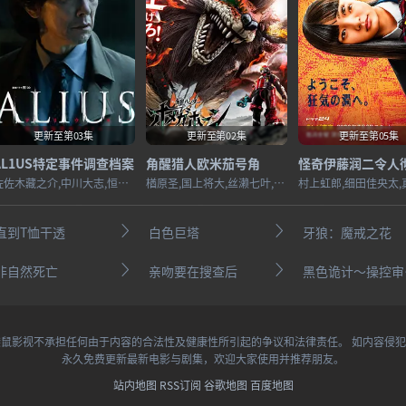
更新至第03集
更新至第02集
更新至第05集
AL1US特定事件调查档案
角醒猎人欧米茄号角
佐佐木藏之介,中川大志,恒松祐里,长谷川初范,猪塚健太,池田良,松浦祐也,大河内浩,山中崇,坂井真纪
楢原圣,国上将大,丝濑七叶,田鹤翔吾,小西咏斗,光宗薰,桜庭大翔,三浦舞华,加藤清史郎,长田光平,潘惠美
直到T恤干透
白色巨塔
牙狼：魔戒之花
非自然死亡
亲吻要在搜查后
黑色
鼠影视不承担任何由于内容的合法性及健康性所引起的争议和法律责任。 如内容侵
永久免费更新最新电影与剧集，欢迎大家使用并推荐朋友。
站内地图
RSS订阅
谷歌地图
百度地图