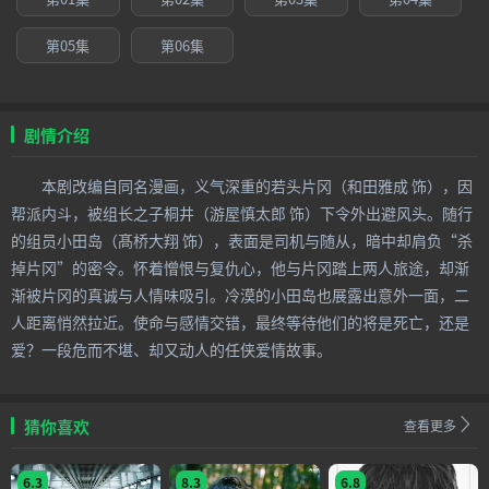
第05集
第06集
剧情介绍
本剧改编自同名漫画，义气深重的若头片冈（和田雅成 饰），因
帮派内斗，被组长之子桐井（游屋慎太郎 饰）下令外出避风头。随行
的组员小田岛（髙桥大翔 饰），表面是司机与随从，暗中却肩负“杀
掉片冈”的密令。怀着憎恨与复仇心，他与片冈踏上两人旅途，却渐
渐被片冈的真诚与人情味吸引。冷漠的小田岛也展露出意外一面，二
人距离悄然拉近。使命与感情交错，最终等待他们的将是死亡，还是
爱？一段危而不堪、却又动人的任侠爱情故事。
猜你喜欢
查看更多
6.3
8.3
6.8