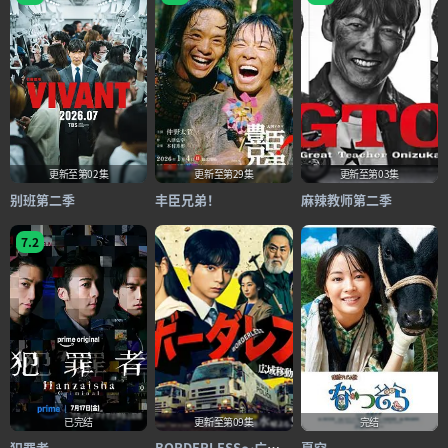
更新至第02集
更新至第29集
更新至第03集
别班第二季
丰臣兄弟！
麻辣教师第二季
7.2
已完结
更新至第09集
完结
犯罪者
BORDERLESS～广域移动搜查队～
夏空