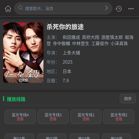
杀死你的旅途
主演：
和田雅成
高桥大翔
游屋慎太郎
堀海
登
寺中敬輔
中林登生
工藤俊作
小泽真珠
导演：
上条大辅
年份：
2025
地区：
日本
豆瓣：
7.9
已完结
播放线路
倒序
蓝光专线4
蓝光专线3
蓝光专线1
蓝光专线2
受限
受限
受限
受限
第01集
第02集
第03集
第04集