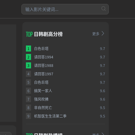
日韩剧高分榜
更多
1
白色巨塔
9.7
2
请回答1994
9.7
3
请回答1988
9.7
4
请回答1997
9.7
5
白色巨塔
9.7
6
搞笑一家人
9.6
7
强风吹拂
9.6
8
非自然死亡
9.5
9
机智医生生活第二季
9.5