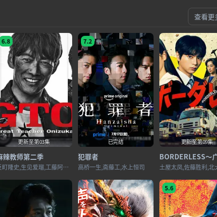
查看更
6.8
7.2
更新至第03集
已完结
更新至第09集
麻辣教师第二季
犯罪者
反町隆史,生见爱瑠,工藤阿须加,高桥玛莉润,市川知宏,夙川与务,近藤芳正,宇梶刚士,稻垣来泉,及川桃利,大岛美优,梶原叶渚,川口和空,北里琉,柴崎枫雅,难波碧空,西浦心乃助,堀口真帆,森本陆斗,松尾そのま,大石爱阳,高木龙之介,金子遥,伊藤骏太,角田一绊,永井湖白,西川实花,山本雪菜,上村佳里奈,富居玲衣,新井乃爱,川边庆乃,金泽飒,高桥佑大朗,斋藤虎之介,神江Jo,松岛菜菜子
高桥一生,斋藤工,水上恒司
5.6