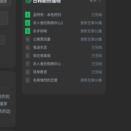
日韩剧热播榜
更多
倒序
1
金特务：本色回归
已完结
2
杀人者的购物中心2
更新至第06集
3
杀手妈咪
更新至第02集
4
公寓黑风暴
更新至第08集
5
鬼谜东宫
已完结
6
现在很美丽
已完结
7
杀人者的购物中心
已完结
8
铁拳教育
已完结
9
毛骨悚然的恋爱
更新至第06集
案件的
理学
伤的边