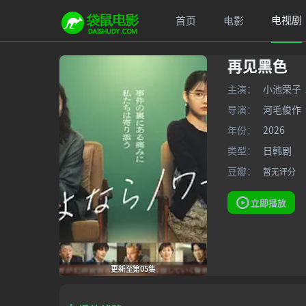
电视剧
首页
电影
再见黑色
主演：
小池荣子
导演：
河毛俊作
年份：
2026
类型：
日韩剧
豆瓣：
暂无评分
立即播放
更新至第05集