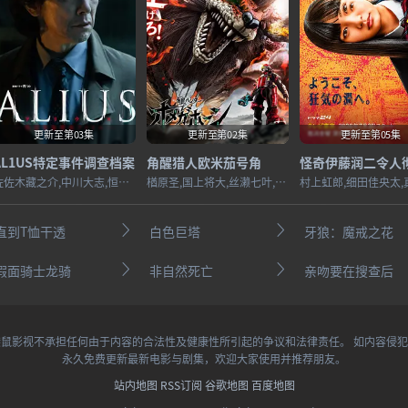
更新至第03集
更新至第02集
更新至第05集
AL1US特定事件调查档案
角醒猎人欧米茄号角
佐佐木藏之介,中川大志,恒松祐里,长谷川初范,猪塚健太,池田良,松浦祐也,大河内浩,山中崇,坂井真纪
楢原圣,国上将大,丝濑七叶,田鹤翔吾,小西咏斗,光宗薰,桜庭大翔,三浦舞华,加藤清史郎,长田光平,潘惠美
直到T恤干透
白色巨塔
牙狼：魔戒之花
假面骑士龙骑
非自然死亡
亲吻要在搜查后
鼠影视不承担任何由于内容的合法性及健康性所引起的争议和法律责任。 如内容侵
永久免费更新最新电影与剧集，欢迎大家使用并推荐朋友。
站内地图
RSS订阅
谷歌地图
百度地图