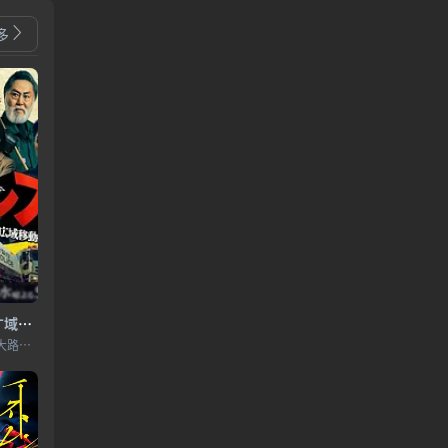
多
BORDERLESS～广域移动搜查队～
土屋太凤,佐藤胜利,北大路欣也,井之原快彦,优香,横田荣司,田中幸太朗,松谷鹰也,今野浩喜,菅生新树