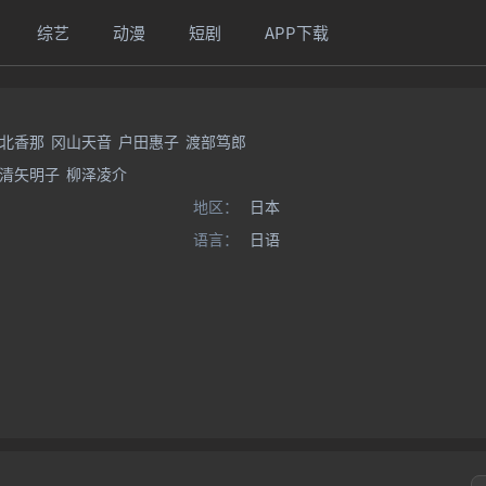
综艺
动漫
短剧
APP下载
北香那
冈山天音
户田惠子
渡部笃郎
清矢明子
柳泽凌介
地区：
日本
语言：
日语