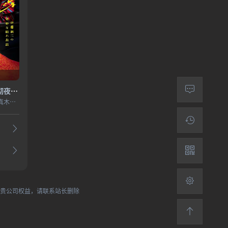
怪奇伊藤润二令人彻夜难眠的奇异故事－
村上虹郎,细田佳央太,真木阳子,圆井湾,坂元爱登,石原良纯,杉田雷麟,中村里帆,樋口日奈,山崎七海,齐藤渚,斋藤润,恒松祐里
犯贵公司权益，请联系站长删除