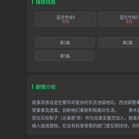
播放线路
蓝光专线4
蓝光专线3
受限
受限
第1集
第2集
第5集
剧情介绍
故事背景设定在繁华却复杂的东京池袋地区。西池袋警
受害者及遗属，协助他们重新积极面对生活。 黑木夏
家白石绘梨子（北香那 饰）作为派遣支援员加入，她
缘人组成搭档，在没有标准答案的部门里互相扶持，共