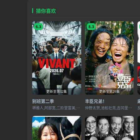
猜你喜欢
6.3
8.3
更新至第02集
更新至第29集
别班第二季
丰臣兄弟！
堺雅人,阿部宽,二阶堂富美,二宫和也,松坂桃李,林遣都,龙星凉,小日向文世
仲野太贺,池松壮亮,吉冈里帆,滨边美波,小栗旬,宫崎葵,安藤樱,白石圣,坂井真纪,宫泽艾玛,大东骏介,松下洸平,要润,中岛步,山口马木也,菅井友香,佳久创,井上和,滨田龙臣,仓泽杏菜,松本怜生