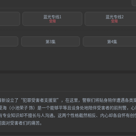
蓝光专线1
蓝光专线2
受限
受限
第3集
第4集
署新设立了“犯罪受害者支援室”，在这里，警察们将贴身陪伴遭遇各类
海（小池荣子 饰）是一个能够平等且设身处地陪伴受害者的前刑警，心
虽有专业知识却不擅长与人沟通。这两个性格截然相反、内心却各自怀有创
同面对受害者们的痛苦。