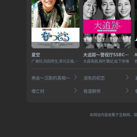
完结
更新至第03集
夏空
大追踪〜警视厅SSBC强行犯系〜第二季
广濑铃,冈田将生,草刈正雄,松岛菜菜子,藤木直人,清原翔,福地桃子,小林隆,音尾琢真,安田显,高畑淳子,仙道敦子,山田裕贵,户次重幸,小林绫子,吉泽亮,犬饲贵丈,工藤阿须加,中原丈雄,北乃绮,富田望生,柄本佑,内村光良
大森南朋,相叶雅纪,松下奈绪
再会～沉默的真相～
消失的初恋
噬亡村
极道鲜师
本网站内容收集于互联网，袋