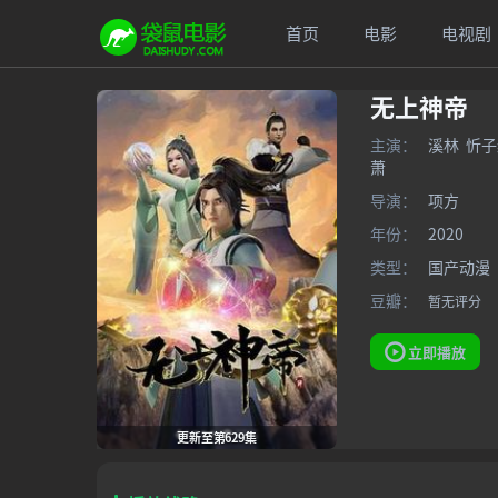
首页
电影
电视剧
无上神帝
主演：
溪林
忻子
萧
导演：
项方
年份：
2020
类型：
国产动漫
豆瓣：
暂无评分
立即播放
更新至第629集