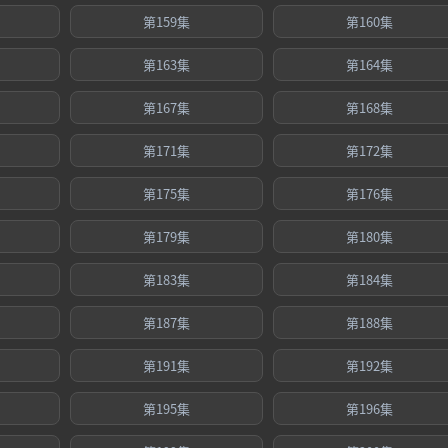
第159集
第160集
第163集
第164集
第167集
第168集
第171集
第172集
第175集
第176集
第179集
第180集
第183集
第184集
第187集
第188集
第191集
第192集
第195集
第196集