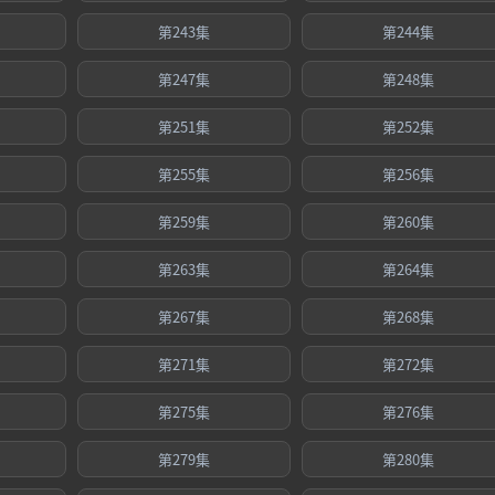
第243集
第244集
第247集
第248集
第251集
第252集
第255集
第256集
第259集
第260集
第263集
第264集
第267集
第268集
第271集
第272集
第275集
第276集
第279集
第280集