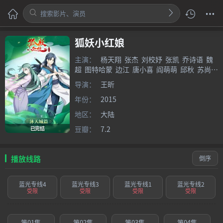
狐妖小红娘
主演：
杨天翔
张杰
刘校妤
张凯
乔诗语
魏
超
图特哈蒙
边江
唐小喜
阎萌萌
邱秋
苏尚
卿
徐佳琦
郭浩然
张丽敏
杨凝
李诗萌
宝木中
导演：
王昕
阳
黎筱濛
刘琮
张磊
羽多野涉
阿澄佳奈
米泽
圆
年份：
金元寿子
2015
桐井大介
酒卷光宏
立花慎之
介
今井麻美
井上麻里奈
内田真礼
佐佐木启
地区：
大陆
夫
加隈亚衣
末柄里惠
牧口真幸
田中爱美
藤
原夏海
豆瓣：
7.2
已完结
播放线路
倒序
蓝光专线4
蓝光专线3
蓝光专线1
蓝光专线2
受限
受限
受限
受限
第01集
第02集
第03集
第04集