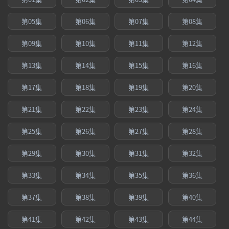
第05集
第06集
第07集
第08集
第09集
第10集
第11集
第12集
第13集
第14集
第15集
第16集
第17集
第18集
第19集
第20集
第21集
第22集
第23集
第24集
第25集
第26集
第27集
第28集
第29集
第30集
第31集
第32集
第33集
第34集
第35集
第36集
第37集
第38集
第39集
第40集
第41集
第42集
第43集
第44集