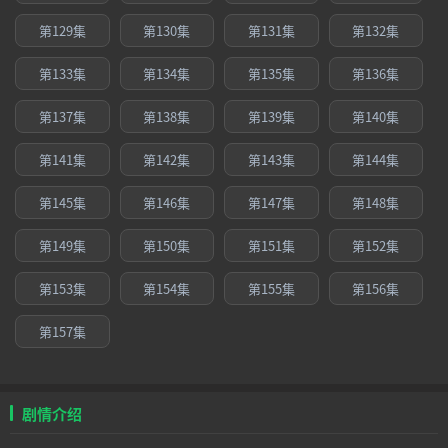
第129集
第130集
第131集
第132集
第133集
第134集
第135集
第136集
第137集
第138集
第139集
第140集
第141集
第142集
第143集
第144集
第145集
第146集
第147集
第148集
第149集
第150集
第151集
第152集
第153集
第154集
第155集
第156集
第157集
剧情介绍