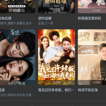
已完结
已完结
已完结
岂有此理
逆时追捕
奶萌福宝爱妈妈
潘毅鸿,潘麓宇,郭馨钰,赵安第,杨紫艺,姚诺,李科佑,沈芳熙,黄伟,杜星莹,汤圆儿
金瀚,江一燕
已完结
已完结
已完结
着迷
我见过许多老板，他们都叫我老板
林深不知云海
任运杰,戚砚笛,高天妮,刘宴侨,吴圣麒,张瀚方