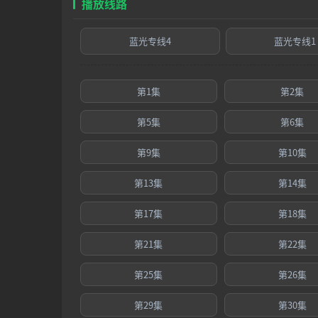
播放线路
蓝光专线4
蓝光专线1
第1集
第2集
第5集
第6集
第9集
第10集
第13集
第14集
第17集
第18集
第21集
第22集
第25集
第26集
第29集
第30集