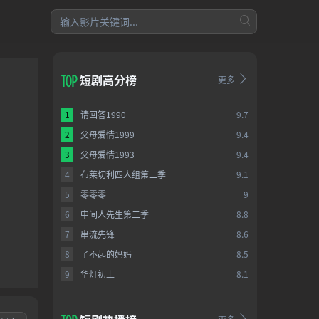
短剧高分榜
更多
1
请回答1990
9.7
2
父母爱情1999
9.4
3
父母爱情1993
9.4
4
布莱切利四人组第二季
9.1
5
零零零
9
6
中间人先生第二季
8.8
7
串流先锋
8.6
8
了不起的妈妈
8.5
9
华灯初上
8.1