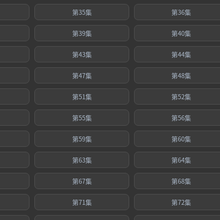
第35集
第36集
第39集
第40集
第43集
第44集
第47集
第48集
第51集
第52集
第55集
第56集
第59集
第60集
第63集
第64集
第67集
第68集
第71集
第72集