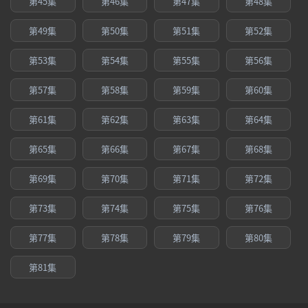
第45集
第46集
第47集
第48集
第49集
第50集
第51集
第52集
第53集
第54集
第55集
第56集
第57集
第58集
第59集
第60集
第61集
第62集
第63集
第64集
第65集
第66集
第67集
第68集
第69集
第70集
第71集
第72集
第73集
第74集
第75集
第76集
第77集
第78集
第79集
第80集
第81集