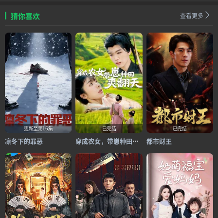
猜你喜欢
查看更多
更新至第16集
已完结
已完结
凛冬下的罪恶
穿成农女，带崽种田爽翻天
都市财王