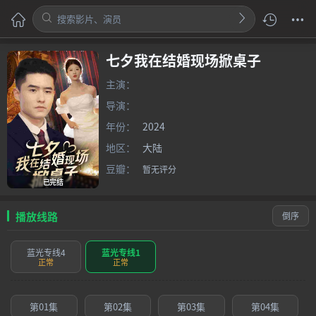
七夕我在结婚现场掀桌子
主演：
导演：
年份：
2024
地区：
大陆
豆瓣：
暂无评分
已完结
播放线路
倒序
蓝光专线4
蓝光专线1
正常
正常
第01集
第02集
第03集
第04集