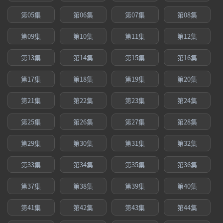
第05集
第06集
第07集
第08集
第09集
第10集
第11集
第12集
第13集
第14集
第15集
第16集
第17集
第18集
第19集
第20集
第21集
第22集
第23集
第24集
第25集
第26集
第27集
第28集
第29集
第30集
第31集
第32集
第33集
第34集
第35集
第36集
第37集
第38集
第39集
第40集
第41集
第42集
第43集
第44集